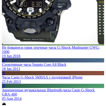
Не боящиеся грязи эпичные часы G-Shock Mudmaster GWG-
1000
19 Jun 2018
📄
Спортивные часы Suunto Core All Black
18 Jan 2013
📄
Часы Casio G-Shock 5600AA с поддержкой iPhone
25 Feb 2013
📄
Защищенные музыкальные Bluetooth-часы Casio G-Shock
GBA-400
05 Aug 2014
🏔