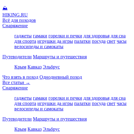
⛰
HIKING
.RU
Всё для походов
Снаряжение
гаджеты
гамаки
горелки и печки
для здоровья
для сна
для спорта
игрушки да игры
палатки
посуда
свет
часы
велосипеды и самокаты
Путеводители
Маршруты и путешествия
Крым
Кавказ
Эльбрус
Что взять в поход
Однодневный поход
Все статьи →
Снаряжение
гаджеты
гамаки
горелки и печки
для здоровья
для сна
для спорта
игрушки да игры
палатки
посуда
свет
часы
велосипеды и самокаты
Путеводители
Маршруты и путешествия
Крым
Кавказ
Эльбрус