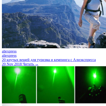
aliexpress
aliexpress
20 крутых вещей для туризма и кемпинга с Алиэкспресса
20 Nov 2018
Читать →