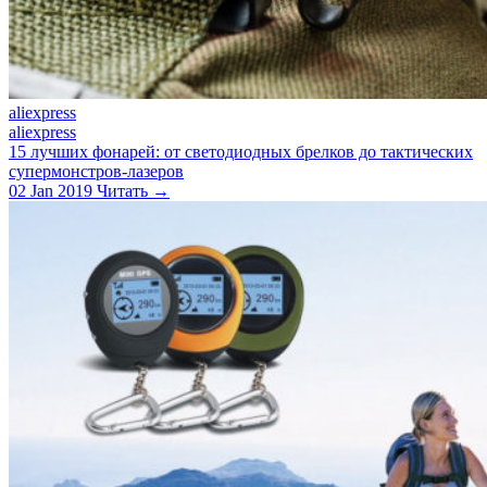
aliexpress
aliexpress
15 лучших фонарей: от светодиодных брелков до тактических
супермонстров-лазеров
02 Jan 2019
Читать →