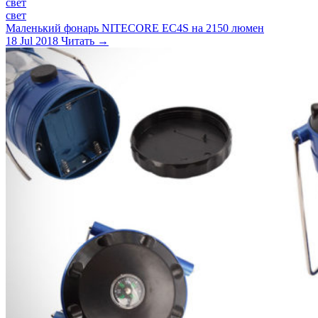
свет
свет
Маленький фонарь NITECORE EC4S на 2150 люмен
18 Jul 2018
Читать →