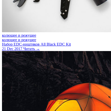
колющее и режущее
колющее и режущее
Набор EDC-ништяков All Black EDC Kit
21 Dec 2017
Читать →