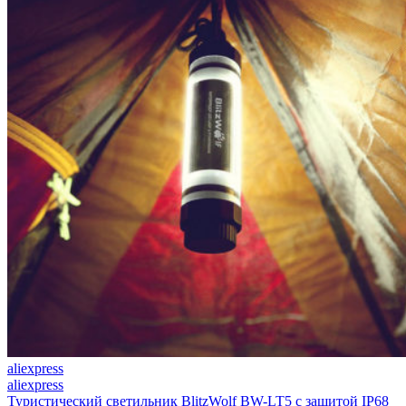
aliexpress
aliexpress
Туристический светильник BlitzWolf BW-LT5 с защитой IP68