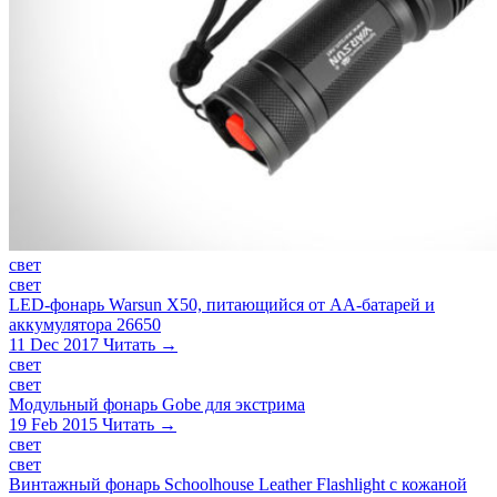
свет
свет
LED-фонарь Warsun X50, питающийся от АА-батарей и
аккумулятора 26650
11 Dec 2017
Читать →
свет
свет
Модульный фонарь Gobe для экстрима
19 Feb 2015
Читать →
свет
свет
Винтажный фонарь Schoolhouse Leather Flashlight с кожаной