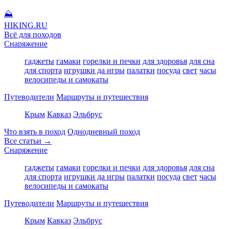
⛰
HIKING
.RU
Всё для походов
Снаряжение
гаджеты
гамаки
горелки и печки
для здоровья
для сна
для спорта
игрушки да игры
палатки
посуда
свет
часы
велосипеды и самокаты
Путеводители
Маршруты и путешествия
Крым
Кавказ
Эльбрус
Что взять в поход
Однодневный поход
Все статьи →
Снаряжение
гаджеты
гамаки
горелки и печки
для здоровья
для сна
для спорта
игрушки да игры
палатки
посуда
свет
часы
велосипеды и самокаты
Путеводители
Маршруты и путешествия
Крым
Кавказ
Эльбрус