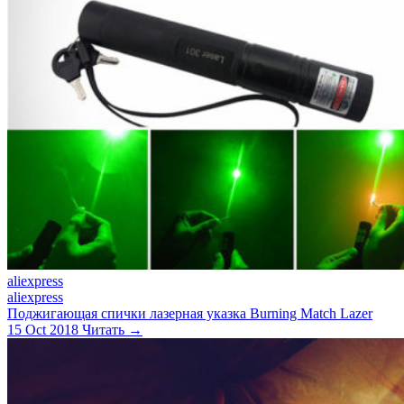
aliexpress
aliexpress
Поджигающая спички лазерная указка Burning Match Lazer
15 Oct 2018
Читать →