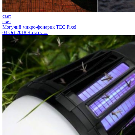
свет
свет
Могучий микро-фонарик TEC Pixel
03 Oct 2018
Читать →