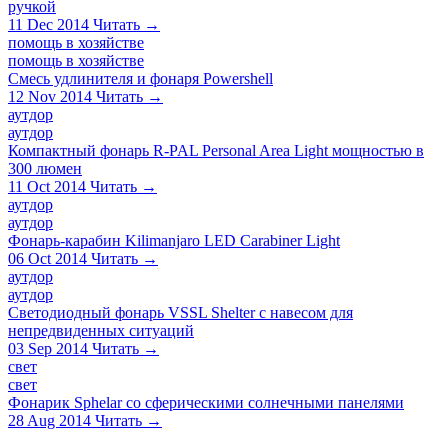
ручкой
11 Dec 2014
Читать →
помощь в хозяйстве
помощь в хозяйстве
Смесь удлинителя и фонаря Powershell
12 Nov 2014
Читать →
аутдор
аутдор
Компактный фонарь R-PAL Personal Area Light мощностью в
300 люмен
11 Oct 2014
Читать →
аутдор
аутдор
Фонарь-карабин Kilimanjaro LED Carabiner Light
06 Oct 2014
Читать →
аутдор
аутдор
Светодиодный фонарь VSSL Shelter с навесом для
непредвиденных ситуаций
03 Sep 2014
Читать →
свет
свет
Фонарик Sphelar со сферическими солнечными панелями
28 Aug 2014
Читать →