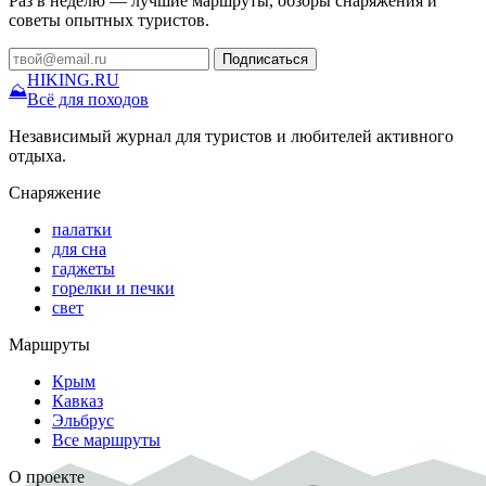
Раз в неделю — лучшие маршруты, обзоры снаряжения и
советы опытных туристов.
Подписаться
HIKING
.RU
⛰
Всё для походов
Независимый журнал для туристов и любителей активного
отдыха.
Снаряжение
палатки
для сна
гаджеты
горелки и печки
свет
Маршруты
Крым
Кавказ
Эльбрус
Все маршруты
О проекте