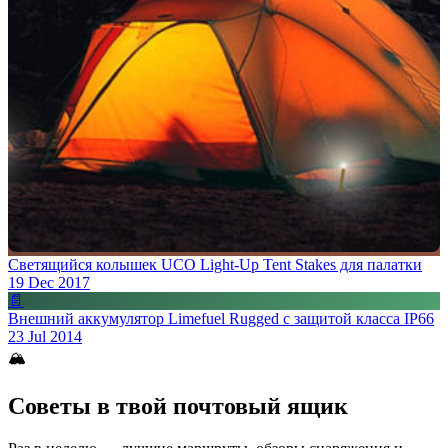
Светящийся колышек UCO Light-Up Tent Stakes для палатки
19 Dec 2017
📄
Внешний аккумулятор Limefuel Rugged с защитой класса IP66
23 Jul 2014
🏔
Советы в твой почтовый ящик