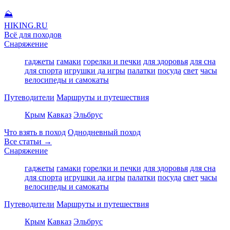
⛰
HIKING
.RU
Всё для походов
Снаряжение
гаджеты
гамаки
горелки и печки
для здоровья
для сна
для спорта
игрушки да игры
палатки
посуда
свет
часы
велосипеды и самокаты
Путеводители
Маршруты и путешествия
Крым
Кавказ
Эльбрус
Что взять в поход
Однодневный поход
Все статьи →
Снаряжение
гаджеты
гамаки
горелки и печки
для здоровья
для сна
для спорта
игрушки да игры
палатки
посуда
свет
часы
велосипеды и самокаты
Путеводители
Маршруты и путешествия
Крым
Кавказ
Эльбрус