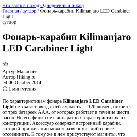
Что взять в поход
Однодневный поход
Главная
/
аутдор
/
Фонарь-карабин Kilimanjaro LED Carabiner
Light
аутдор
Фонарь-карабин Kilimanjaro
LED Carabiner Light
✍
Артур Малосиев
Автор Hiking.ru
📅 06 October 2014
⏱ 1 мин чтения
По характеристикам фонарь
Kilimanjaro LED Carabiner
Light
не хватает звезд с неба: яркость — 120 люмен, питается
от трех батареек ААА, от которых работает в течение шести
часов. Но его фишка не в аппаратных характеристиках, а в
конструкции. Аксессуар содержит встроенный карабин,
который при желании можно развернуть, либо вовсе
отсоединить. К тому же в нем присутствуют магниты, что