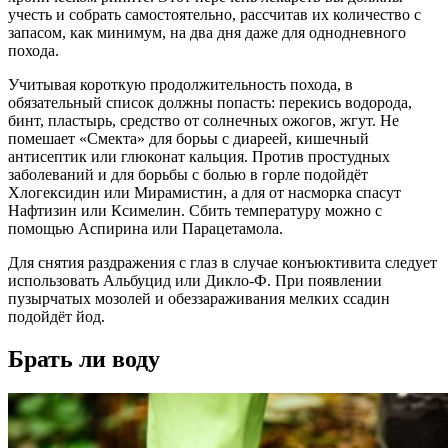
учесть и собрать самостоятельно, рассчитав их количество с
запасом, как минимум, на два дня даже для однодневного
похода.
Учитывая короткую продолжительность похода, в
обязательный список должны попасть: перекись водорода,
бинт, пластырь, средство от солнечных ожогов, жгут. Не
помешает «Смекта» для борьы с диареей, кишечный
антисептик или глюконат кальция. Против простудных
заболеваний и для борьбы с болью в горле подойдёт
Хлогексидин или Мирамистин, а для от насморка спасут
Нафтизин или Ксимелин. Сбить температуру можно с
помощью Аспирина или Парацетамола.
Для снятия раздражения с глаз в случае конъюктивита следует
использовать Альбуцид или Дикло-Ф. При появлении
пузырчатых мозолей и обеззараживания мелких ссадин
подойдёт йод.
Брать ли воду