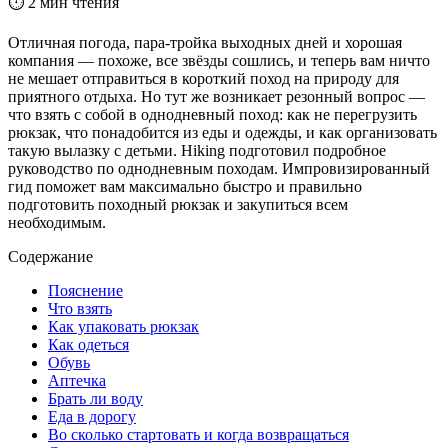
⏱ 2 мин чтения
Отличная погода, пара-тройка выходных дней и хорошая
компания — похоже, все звёзды сошлись, и теперь вам ничто
не мешает отправиться в короткий поход на природу для
приятного отдыха. Но тут же возникает резонный вопрос —
что взять с собой в однодневный поход: как не перегрузить
рюкзак, что понадобится из еды и одежды, и как организовать
такую вылазку с детьми. Hiking подготовил подробное
руководство по однодневным походам. Импровизированный
гид поможет вам максимально быстро и правильно
подготовить походный рюкзак и закупиться всем
необходимым.
Содержание
Пояснение
Что взять
Как упаковать рюкзак
Как одеться
Обувь
Аптечка
Брать ли воду
Еда в дорогу
Во сколько стартовать и когда возвращаться