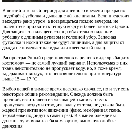
В летний и тёплый период для дневного времени прекрасно
подойдёт футболка и дышащие лёгкие штаны. Если предстоит
выходить рано утром, а возвращаться поздно вечером, не
поленитесь прихватить тёплую кофту и более плотные брюки.
Для защиты от палящего солнца обязательно наденьте
рубашку с длинным рукавом и головной убор. Запасная
футболка и носки также не будут лишними, а для защиты от
дождя не помешает накидка или клеенчатый плащ.
Распространённый среди новичков вариант в виде «рыбацких
костюмов» — не самый лучший вариант. Используемая в них
ткань действительно не пропускает воду, но, в тоже время,
задерживает воздух, что непозволительно при температуре
выше 15 — 17 °С.
Выбор вещей в зимнее время несколько сложнее, но и тут есть
некоторые общие рекомендации. Одежда должна быть
прочной, изготовлена из «дышащей ткани», то есть
пропускать воздух и отводить влагу от тела, не должна быть
жаркой при активном движении (флис, мембранная ткань,
термобельё подойдут в самый раз). В зимней одежде вы
должны чувствовать себя комфортно, выполняю любые
движения.