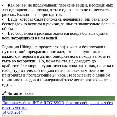
Как бы вы не продумывали перечень вещей, необходимых
для однодневного похода, что-то однозначно не поместится в
рюкзак. Вывод — не пригодится.
Вещь, которая была положена неряшливо или банально
беспорядочно всунута в рюкзак, занимает значительно больше
объёма.
Вес собранного рюкзака окажется всегда больше суммы
веса находящихся в нём вещей.
Редакция Hiking, не представляющая жизни без походов и
путешествий, прекрасно понимает, что накануне такого
важного и первого в жизни однодневного похода вы хотите
быть во всеоружии. Но, пожалуйста, не доходите до
крайностей: топорик, туристическая лопатка, гамак, палатка и
набор туристической посуды на 20 человек вам точно не
пригодятся в последующие 24 часа. Не забывайте о главном
принципе походов и придерживайтесь: легче рюкзак — легче
идти.
🔗 Читайте также
📄
Линейка мебели IKEA REGISSÖR, быстро собирающаяся без
инструментов
14 Oct 2014