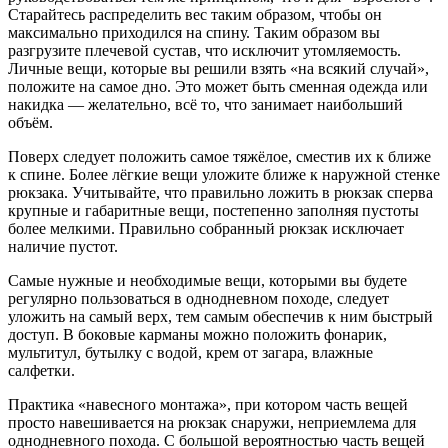
Старайтесь распределить вес таким образом, чтобы он
максимально приходился на спину. Таким образом вы
разгрузите плечевой сустав, что исключит утомляемость.
Личные вещи, которые вы решили взять «на всякий случай»,
положите на самое дно. Это может быть сменная одежда или
накидка — желательно, всё то, что занимает наибольший
объём.
Поверх следует положить самое тяжёлое, сместив их к ближе
к спине. Более лёгкие вещи уложите ближе к наружной стенке
рюкзака. Учитывайте, что правильно ложить в рюкзак сперва
крупные и габаритные вещи, постепенно заполняя пустоты
более мелкими. Правильно собранный рюкзак исключает
наличие пустот.
Самые нужные и необходимые вещи, которыми вы будете
регулярно пользоваться в однодневном походе, следует
уложить на самый верх, тем самым обеспечив к ним быстрый
доступ. В боковые карманы можно положить фонарик,
мультитул, бутылку с водой, крем от загара, влажные
салфетки.
Практика «навесного монтажа», при котором часть вещей
просто навешивается на рюкзак снаружи, неприемлема для
однодневного похода. С большой вероятностью часть вещей