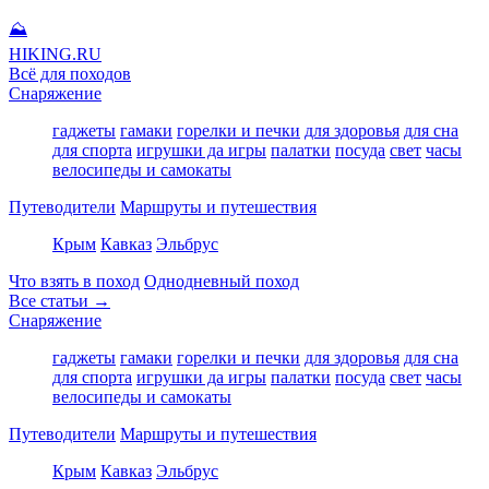
⛰
HIKING
.RU
Всё для походов
Снаряжение
гаджеты
гамаки
горелки и печки
для здоровья
для сна
для спорта
игрушки да игры
палатки
посуда
свет
часы
велосипеды и самокаты
Путеводители
Маршруты и путешествия
Крым
Кавказ
Эльбрус
Что взять в поход
Однодневный поход
Все статьи →
Снаряжение
гаджеты
гамаки
горелки и печки
для здоровья
для сна
для спорта
игрушки да игры
палатки
посуда
свет
часы
велосипеды и самокаты
Путеводители
Маршруты и путешествия
Крым
Кавказ
Эльбрус