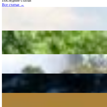
Последние статьи
Все статьи →
Статья
Статья
Хайкинг на Алтае: 7 лучших маршрутов от простых до
сложных
29 Apr 2026
⏱ 3 мин
Статья
Статья
Как собрать походный рюкзак — упаковываем туриста
правильно
10 Nov 2020
⏱ 1 мин
Статья
Статья
Однодневный поход: что брать с собой и как знать меру?
08 Nov 2020
⏱ 1 мин
Статья
Статья
Палатка для зимнего похода — не миф, а реальность
27 Oct 2020
⏱ 1 мин
Статья
Статья
Что взять с собой в поход. Список необходимых вещей