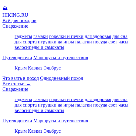
⛰
HIKING
.RU
Всё для походов
Снаряжение
гаджеты
гамаки
горелки и печки
для здоровья
для сна
для спорта
игрушки да игры
палатки
посуда
свет
часы
велосипеды и самокаты
Путеводители
Маршруты и путешествия
Крым
Кавказ
Эльбрус
Что взять в поход
Однодневный поход
Все статьи →
Снаряжение
гаджеты
гамаки
горелки и печки
для здоровья
для сна
для спорта
игрушки да игры
палатки
посуда
свет
часы
велосипеды и самокаты
Путеводители
Маршруты и путешествия
Крым
Кавказ
Эльбрус