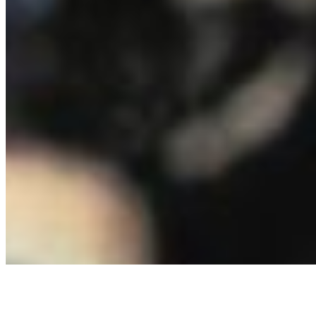
палатки
для сна
гаджеты
горелки и печки
свет
Маршруты
Крым
Кавказ
Эльбрус
Все маршруты
О проекте
© 2026 Все для походов и путешествий — Все права
защищены
VK
TG
YT