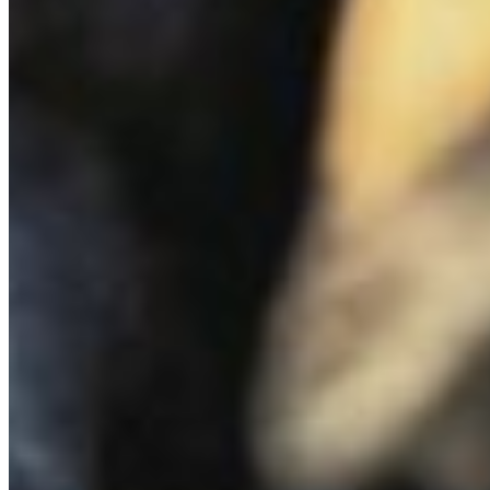
кухонное
129 статей
🚵
аутдор
106 статей
💡
гаджеты
96 статей
🏔
Советы в твой почтовый ящик
Раз в неделю — лучшие маршруты, обзоры снаряжения и
советы опытных туристов.
Подписаться
HIKING
.RU
⛰
Всё для походов
Независимый журнал для туристов и любителей активного
отдыха.
Снаряжение