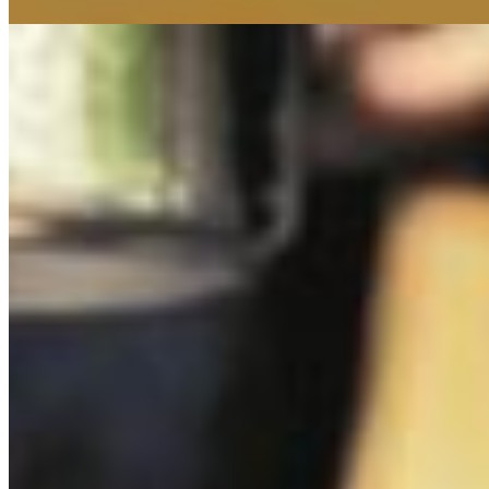
23 Oct 2020
⏱ 1 мин
aliexpress
aliexpress
15 лучших термосов для чая и еды. Стоит ли переплачивать?
16 Aug 2020
⏱ 6 мин
Навигация
Разделы сайта
⛺
помощь в хозяйстве
184 статей
🗺
рюкзаки и сумки
180 статей
🔥
снаряжение
166 статей
😴
колющее и режущее
163 статей
📱
одежда и обувь
153 статей
💊