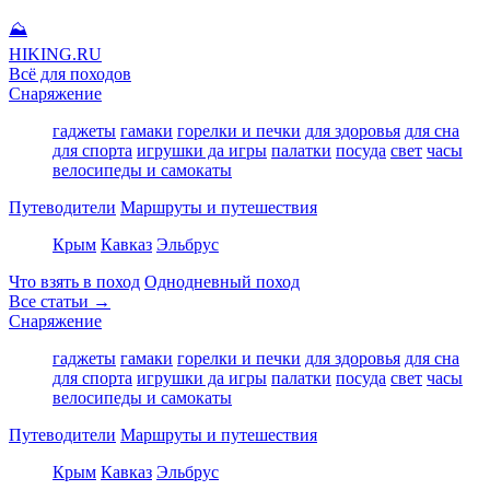
⛰
HIKING
.RU
Всё для походов
Снаряжение
гаджеты
гамаки
горелки и печки
для здоровья
для сна
для спорта
игрушки да игры
палатки
посуда
свет
часы
велосипеды и самокаты
Путеводители
Маршруты и путешествия
Крым
Кавказ
Эльбрус
Что взять в поход
Однодневный поход
Все статьи →
Снаряжение
гаджеты
гамаки
горелки и печки
для здоровья
для сна
для спорта
игрушки да игры
палатки
посуда
свет
часы
велосипеды и самокаты
Путеводители
Маршруты и путешествия
Крым
Кавказ
Эльбрус