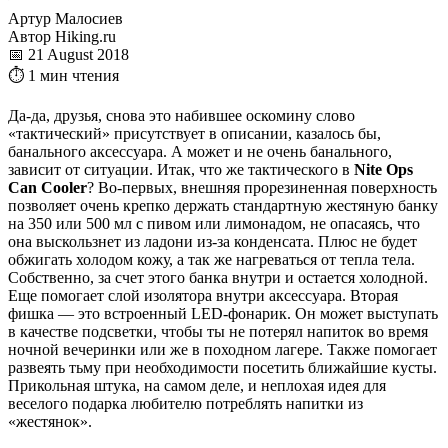
Артур Малосиев
Автор Hiking.ru
📅 21 August 2018
⏱ 1 мин чтения
Да-да, друзья, снова это набившее оскомину слово
«тактический» присутствует в описании, казалось бы,
банального аксессуара. А может и не очень банального,
зависит от ситуации. Итак, что же тактического в
Nite Ops
Can Cooler
? Во-первых, внешняя прорезиненная поверхность
позволяет очень крепко держать стандартную жестяную банку
на 350 или 500 мл с пивом или лимонадом, не опасаясь, что
она выскользнет из ладони из-за конденсата. Плюс не будет
обжигать холодом кожу, а так же нагреваться от тепла тела.
Собственно, за счет этого банка внутри и остается холодной.
Еще помогает слой изолятора внутри аксессуара. Вторая
фишка — это встроенный LED-фонарик. Он может выступать
в качестве подсветки, чтобы ты не потерял напиток во время
ночной вечеринки или же в походном лагере. Также помогает
развеять тьму при необходимости посетить ближайшие кусты.
Прикольная штука, на самом деле, и неплохая идея для
веселого подарка любителю потреблять напитки из
«жестянок».