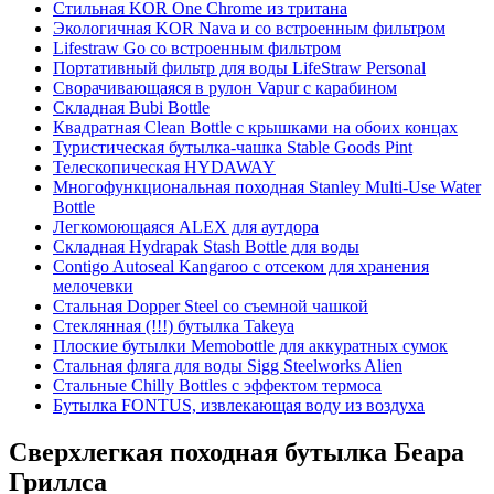
Стильная KOR One Chrome из тритана
Экологичная KOR Nava и со встроенным фильтром
Lifestraw Go со встроенным фильтром
Портативный фильтр для воды LifeStraw Personal
Сворачивающаяся в рулон Vapur с карабином
Складная Bubi Bottle
Квадратная Clean Bottle с крышками на обоих концах
Туристическая бутылка-чашка Stable Goods Pint
Телескопическая HYDAWAY
Многофункциональная походная Stanley Multi-Use Water
Bottle
Легкомоющаяся ALEX для аутдора
Складная Hydrapak Stash Bottle для воды
Contigo Autoseal Kangaroo с отсеком для хранения
мелочевки
Стальная Dopper Steel со съемной чашкой
Стеклянная (!!!) бутылка Takeya
Плоские бутылки Memobottle для аккуратных сумок
Стальная фляга для воды Sigg Steelworks Alien
Стальные Chilly Bottles с эффектом термоса
Бутылка FONTUS, извлекающая воду из воздуха
Сверхлегкая походная бутылка Беара
Гриллса