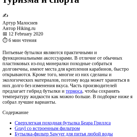
✍
Артур Малосиев
Автор Hiking.ru
📅 12 February 2020
⏱ 6 мин чтения
Питьевые бутылки являются практичными и
функциональными аксессуарами. В отличие от обычных
пластиковых из-под минералки походные собраться
долговечны, имеют места для крепления карабинов, быстро
открываются. Кроме того, многие из них сделаны и
экологических материалов, поэтому вода может храниться в
них долго без изменения вкуса. Часть производителей
предлагает гибрид бутылки и
термоса
, чтобы сохранять
температуру жидкости как можно больше. В подборке ниже я
собрал лучшие варианты.
Содержание
Сверхлегкая походная бутылка Беара Гриллса
Grayl со встроенным фильтром
Бутылка-фильтр Sawyer для питья любой воды