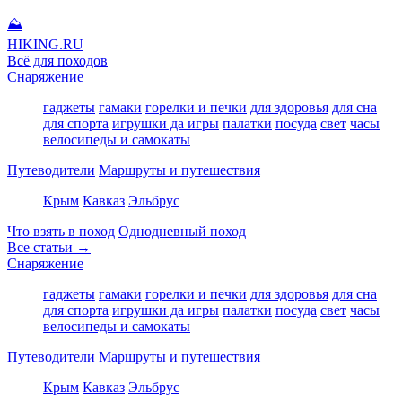
⛰
HIKING
.RU
Всё для походов
Снаряжение
гаджеты
гамаки
горелки и печки
для здоровья
для сна
для спорта
игрушки да игры
палатки
посуда
свет
часы
велосипеды и самокаты
Путеводители
Маршруты и путешествия
Крым
Кавказ
Эльбрус
Что взять в поход
Однодневный поход
Все статьи →
Снаряжение
гаджеты
гамаки
горелки и печки
для здоровья
для сна
для спорта
игрушки да игры
палатки
посуда
свет
часы
велосипеды и самокаты
Путеводители
Маршруты и путешествия
Крым
Кавказ
Эльбрус