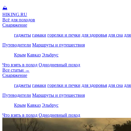
⛰
HIKING
.RU
Всё для походов
Снаряжение
гаджеты
гамаки
горелки и печки
для здоровья
для сна
для
Путеводители
Маршруты и путешествия
Крым
Кавказ
Эльбрус
Что взять в поход
Однодневный поход
Все статьи →
Снаряжение
гаджеты
гамаки
горелки и печки
для здоровья
для сна
для
Путеводители
Маршруты и путешествия
Крым
Кавказ
Эльбрус
Что взять в поход
Однодневный поход