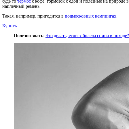
будь то
термос
с кофе, тормозок с едой и полезные на природе 
наплечный ремень.
Такая, например, пригодится в
подмосковных кемпингах
.
Купить
Полезно знать
:
Что делать, если заболела спина в походе?