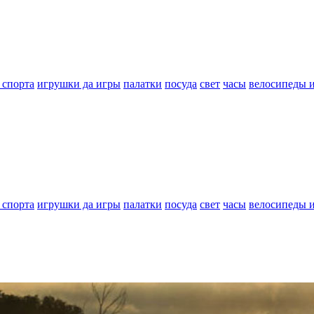
 спорта
игрушки да игры
палатки
посуда
свет
часы
велосипеды 
 спорта
игрушки да игры
палатки
посуда
свет
часы
велосипеды 