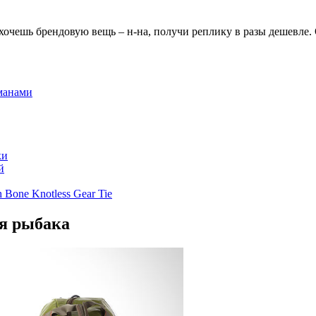
хочешь брендовую вещь – н-на, получи реплику в разы дешевле.
рманами
ки
й
Bone Knotless Gear Tie
ля рыбака