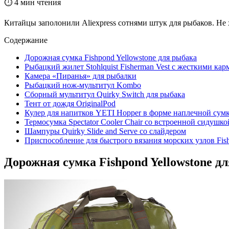
⏱ 4 мин чтения
Китайцы заполонили Aliexpress сотнями штук для рыбаков. Не 
Содержание
Дорожная сумка Fishpond Yellowstone для рыбака
Рыбацкий жилет Stohlquist Fisherman Vest с жесткими ка
Камера «Пиранья» для рыбалки
Рыбацкий нож-мультитул Kombo
Сборный мультитул Quirky Switch для рыбака
Тент от дождя OriginalPod
Кулер для напитков YETI Hopper в форме наплечной сум
Термосумка Spectator Cooler Chair со встроенной сидушко
Шампуры Quirky Slide and Serve со слайдером
Приспособление для быстрого вязания морских узлов Fish 
Дорожная сумка Fishpond Yellowstone д