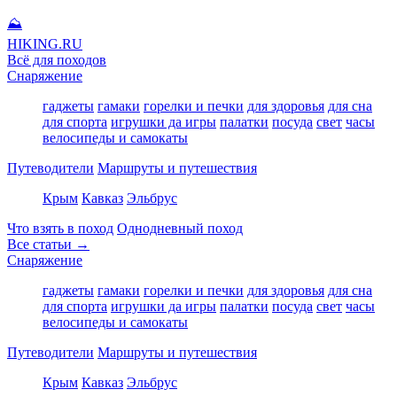
⛰
HIKING
.RU
Всё для походов
Снаряжение
гаджеты
гамаки
горелки и печки
для здоровья
для сна
для спорта
игрушки да игры
палатки
посуда
свет
часы
велосипеды и самокаты
Путеводители
Маршруты и путешествия
Крым
Кавказ
Эльбрус
Что взять в поход
Однодневный поход
Все статьи →
Снаряжение
гаджеты
гамаки
горелки и печки
для здоровья
для сна
для спорта
игрушки да игры
палатки
посуда
свет
часы
велосипеды и самокаты
Путеводители
Маршруты и путешествия
Крым
Кавказ
Эльбрус