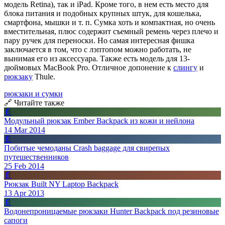
модель Retina), так и iPad. Кроме того, в нем есть место для
блока питания и подобных крупных штук, для кошелька,
смартфона, мышки и т. п. Сумка хоть и компактная, но очень
вместительная, плюс содержит съемный ремень через плечо и
пару ручек для переноски. Но самая интересная фишка
заключается в том, что с лэптопом можно работать, не
вынимая его из аксессуара. Также есть модель для 13-
дюймовых MacBook Pro. Отличное допонение к
слингу
и
рюкзаку
Thule.
рюкзаки и сумки
🔗 Читайте также
📄
Модульный рюкзак Ember Backpack из кожи и нейлона
14 Mar 2014
📄
Побитые чемоданы Crash baggage для свирепых
путешественников
25 Feb 2014
📄
Рюкзак Built NY Laptop Backpack
13 Apr 2013
📄
Водонепроницаемые рюкзаки Hunter Backpack под резиновые
сапоги