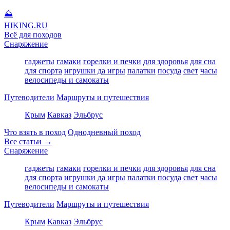
⛰
HIKING
.RU
Всё для походов
Снаряжение
гаджеты
гамаки
горелки и печки
для здоровья
для сна
для спорта
игрушки да игры
палатки
посуда
свет
часы
велосипеды и самокаты
Путеводители
Маршруты и путешествия
Крым
Кавказ
Эльбрус
Что взять в поход
Однодневный поход
Все статьи →
Снаряжение
гаджеты
гамаки
горелки и печки
для здоровья
для сна
для спорта
игрушки да игры
палатки
посуда
свет
часы
велосипеды и самокаты
Путеводители
Маршруты и путешествия
Крым
Кавказ
Эльбрус