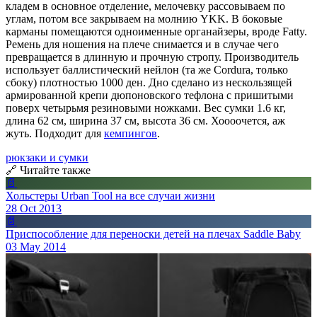
кладем в основное отделение, мелочевку рассовываем по
углам, потом все закрываем на молнию YKK. В боковые
карманы помещаются одноименные органайзеры, вроде Fatty.
Ремень для ношения на плече снимается и в случае чего
превращается в длинную и прочную стропу. Производитель
использует баллистический нейлон (та же Cordura, только
сбоку) плотностью 1000 ден. Дно сделано из нескользящей
армированной крепи дюпоновского тефлона с пришитыми
поверх четырьмя резиновыми ножками. Вес сумки 1.6 кг,
длина 62 см, ширина 37 см, высота 36 см. Хоооочется, аж
жуть. Подходит для
кемпингов
.
рюкзаки и сумки
🔗 Читайте также
📄
Хольстеры Urban Tool на все случаи жизни
28 Oct 2013
📄
Приспособление для переноски детей на плечах Saddle Baby
03 May 2014