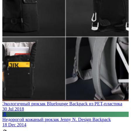
Экологичный рюкзак Bluelounge Backpack из PET-пластика
30 Jul 2018
📄
Недорогой кожаный рюкзак Jenny N. Design Backpack
18 Dec 2014
🏔