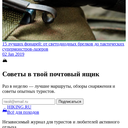
15 лучших фонарей: от светодиодных брелков до тактических
супермонстров-лазеров
02 Jan 2019
🏔
Советы в твой почтовый ящик
Раз в неделю — лучшие маршруты, обзоры снаряжения и
советы опытных туристов.
Подписаться
HIKING
.RU
⛰
Всё для походов
Независимый журнал для туристов и любителей активного
отдыха.