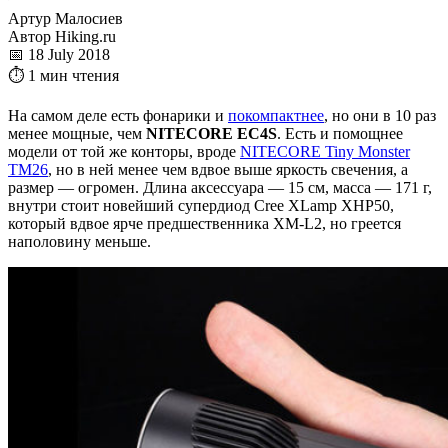
Артур Малосиев
Автор Hiking.ru
📅 18 July 2018
⏱ 1 мин чтения
На самом деле есть фонарики и
покомпактнее
, но они в 10 раз
менее мощные, чем
NITECORE EC4S
. Есть и помощнее
модели от той же конторы, вроде
NITECORE Tiny Monster
TM26
, но в ней менее чем вдвое выше яркость свечения, а
размер — огромен. Длина аксессуара — 15 см, масса — 171 г,
внутри стоит новейший супердиод Cree XLamp XHP50,
который вдвое ярче предшественника XM-L2, но греется
наполовину меньше.