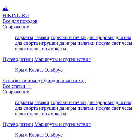
⛰
HIKING
.RU
Всё для походов
Снаряжение
гаджеты
гамаки
горелки и печки
для здоровья
для сна
для спорта
игрушки да игры
палатки
посуда
свет
часы
велосипеды и самокаты
Путеводители
Маршруты и путешествия
Крым
Кавказ
Эльбрус
Что взять в поход
Однодневный поход
Все статьи →
Снаряжение
гаджеты
гамаки
горелки и печки
для здоровья
для сна
для спорта
игрушки да игры
палатки
посуда
свет
часы
велосипеды и самокаты
Путеводители
Маршруты и путешествия
Крым
Кавказ
Эльбрус