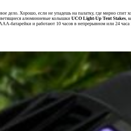
ое дело. Хорошо, если не упадешь на палатку, где мирно спит х
– светящиеся алюминиевые колышки
UCO Light-Up Tent Stakes
, 
ААА-батарейки и работают 10 часов в непрерывном или 24 часа 