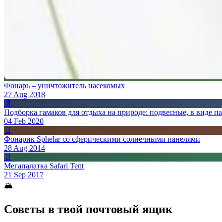
Фонарь – уничтожитель насекомых
27 Aug 2018
📄
Подборка гамаков для отдыха на природе: подвесные, в виде па
04 Feb 2020
📄
Фонарик Sphelar со сферическими солнечными панелями
28 Aug 2014
📄
Мегапалатка Safari Tent
21 Sep 2017
🏔
Советы в твой почтовый ящик