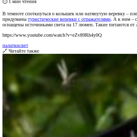
⏱ 1 мин чтения
В темноте споткнуться о колышек или натянутую веревку – плев
придуманы
туристические веревки с отражателями
. А к ним 
оснащены источниками света на 17 люмен. Такие питаются от 
https://www.youtube.com/watch?v=eZv89Rh4y0Q
палатки
свет
🔗 Читайте также