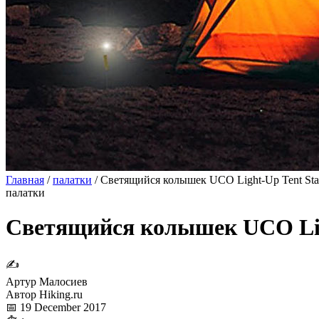
Главная
/
палатки
/
Светящийся колышек UCO Light-Up Tent Sta
палатки
Светящийся колышек UCO Ligh
✍
Артур Малосиев
Автор Hiking.ru
📅 19 December 2017