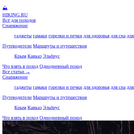
⛰
HIKING
.RU
Всё для походов
Снаряжение
гаджеты
гамаки
горелки и печки
для здоровья
для сна
для
Путеводители
Маршруты и путешествия
Крым
Кавказ
Эльбрус
Что взять в поход
Однодневный поход
Все статьи →
Снаряжение
гаджеты
гамаки
горелки и печки
для здоровья
для сна
для
Путеводители
Маршруты и путешествия
Крым
Кавказ
Эльбрус
Что взять в поход
Однодневный поход