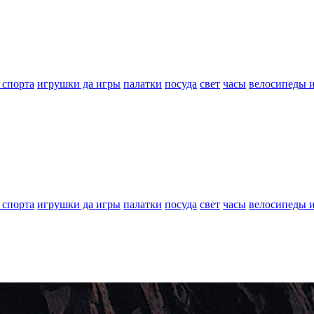
 спорта
игрушки да игры
палатки
посуда
свет
часы
велосипеды 
 спорта
игрушки да игры
палатки
посуда
свет
часы
велосипеды 