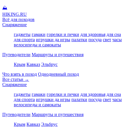
⛰
HIKING
.RU
Всё для походов
Снаряжение
гаджеты
гамаки
горелки и печки
для здоровья
для сна
для спорта
игрушки да игры
палатки
посуда
свет
часы
велосипеды и самокаты
Путеводители
Маршруты и путешествия
Крым
Кавказ
Эльбрус
Что взять в поход
Однодневный поход
Все статьи →
Снаряжение
гаджеты
гамаки
горелки и печки
для здоровья
для сна
для спорта
игрушки да игры
палатки
посуда
свет
часы
велосипеды и самокаты
Путеводители
Маршруты и путешествия
Крым
Кавказ
Эльбрус