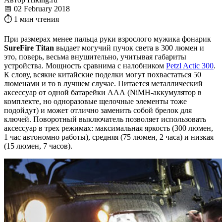
📅 02 February 2018
⏱ 1 мин чтения
При размерах менее пальца руки взрослого мужика фонарик
SureFire Titan
выдает могучий пучок света в 300 люмен и
это, поверь, весьма внушительно, учитывая габариты
устройства. Мощность сравнима с налобником
Petzl Actic 300
.
К слову, всякие китайские поделки могут похвастаться 50
люменами и то в лучшем случае. Питается металлический
аксессуар от одной батарейки ААА (NiMH-аккумулятор в
комплекте, но одноразовые щелочные элементы тоже
подойдут) и может отлично заменить собой брелок для
ключей. Поворотный выключатель позволяет использовать
аксессуар в трех режимах: максимальная яркость (300 люмен,
1 час автономно работы), средняя (75 люмен, 2 часа) и низкая
(15 люмен, 7 часов).