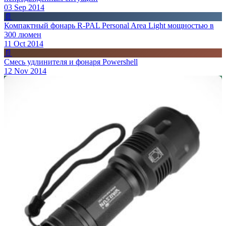
03 Sep 2014
📄
Компактный фонарь R-PAL Personal Area Light мощностью в
300 люмен
11 Oct 2014
📄
Смесь удлинителя и фонаря Powershell
12 Nov 2014