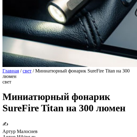
Главная
/
свет
/
Миниатюрный фонарик SureFire Titan на 300
люмен
свет
Миниатюрный фонарик
SureFire Titan на 300 люмен
✍
Артур Малосиев
Автор Hiking.ru