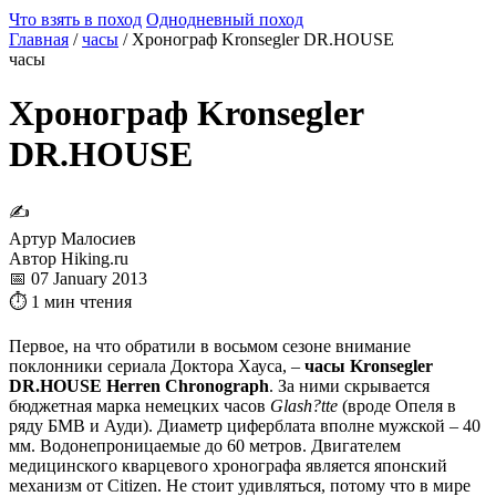
Что взять в поход
Однодневный поход
Главная
/
часы
/
Хронограф Kronsegler DR.HOUSE
часы
Хронограф Kronsegler
DR.HOUSE
✍
Артур Малосиев
Автор Hiking.ru
📅 07 January 2013
⏱ 1 мин чтения
Первое, на что обратили в восьмом сезоне внимание
поклонники сериала Доктора Хауса, –
часы Kronsegler
DR.HOUSE Herren Chronograph
. За ними скрывается
бюджетная марка немецких часов
Glash?tte
(вроде Опеля в
ряду БМВ и Ауди). Диаметр циферблата вполне мужской – 40
мм. Водонепроницаемые до 60 метров. Двигателем
медицинского кварцевого хронографа является японский
механизм от Citizen. Не стоит удивляться, потому что в мире