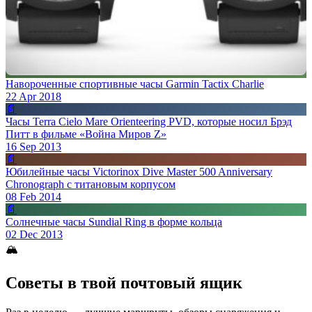
Навороченные спортивные часы Garmin Tactix Charlie
22 Apr 2018
📄
Часы Terra Cielo Mare Orienteering PVD, которые носил Брэд
Питт в фильме «Война Миров Z»
16 Sep 2013
📄
Юбилейные часы Victorinox Dive Master 500 Anniversary
Chronograph с титановым корпусом
08 Feb 2014
📄
Солнечные часы Sundial Ring в форме кольца
02 Dec 2013
🏔
Советы в твой почтовый ящик