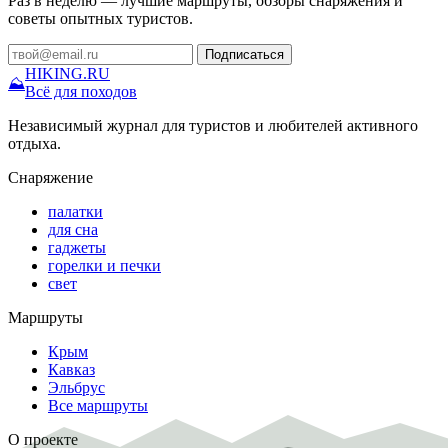
Раз в неделю — лучшие маршруты, обзоры снаряжения и
советы опытных туристов.
Подписаться
HIKING
.RU
⛰
Всё для походов
Независимый журнал для туристов и любителей активного
отдыха.
Снаряжение
палатки
для сна
гаджеты
горелки и печки
свет
Маршруты
Крым
Кавказ
Эльбрус
Все маршруты
О проекте