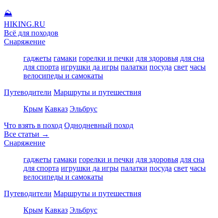
⛰
HIKING
.RU
Всё для походов
Снаряжение
гаджеты
гамаки
горелки и печки
для здоровья
для сна
для спорта
игрушки да игры
палатки
посуда
свет
часы
велосипеды и самокаты
Путеводители
Маршруты и путешествия
Крым
Кавказ
Эльбрус
Что взять в поход
Однодневный поход
Все статьи →
Снаряжение
гаджеты
гамаки
горелки и печки
для здоровья
для сна
для спорта
игрушки да игры
палатки
посуда
свет
часы
велосипеды и самокаты
Путеводители
Маршруты и путешествия
Крым
Кавказ
Эльбрус