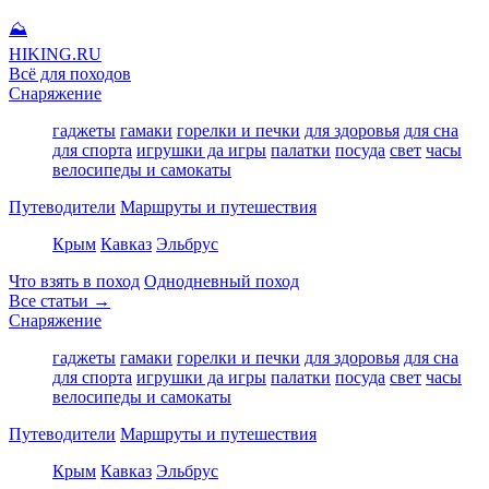
⛰
HIKING
.RU
Всё для походов
Снаряжение
гаджеты
гамаки
горелки и печки
для здоровья
для сна
для спорта
игрушки да игры
палатки
посуда
свет
часы
велосипеды и самокаты
Путеводители
Маршруты и путешествия
Крым
Кавказ
Эльбрус
Что взять в поход
Однодневный поход
Все статьи →
Снаряжение
гаджеты
гамаки
горелки и печки
для здоровья
для сна
для спорта
игрушки да игры
палатки
посуда
свет
часы
велосипеды и самокаты
Путеводители
Маршруты и путешествия
Крым
Кавказ
Эльбрус