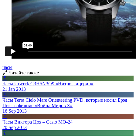
часы
🔗 Читайте также
📄
Часы Urwerk C3H5N3O9 «Нитроглицерин»
21 Jan 2013
📄
Часы Terra Cielo Mare Orienteering PVD, которые носил Брэд
Питт в фильме «Война Миров Z»
16 Sep 2013
📄
Часы Виктора Цоя – Casio MQ-24
20 Sep 2013
📄