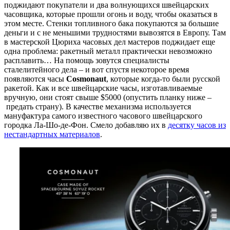
поджидают покупатели и два волнующихся швейцарских
часовщика, которые прошли огонь и воду, чтобы оказаться в
этом месте. Стенки топливного бака покупаются за большие
деньги и с не меньшими трудностями вывозятся в Европу. Там
в мастерской Цюриха часовых дел мастеров поджидает еще
одна проблема: ракетный металл практически невозможно
расплавить… На помощь зовутся специалисты
сталелитейного дела – и вот спустя некоторое время
появляются часы
Cosmonaut
, которые когда-то были русской
ракетой. Как и все швейцарские часы, изготавливаемые
вручную, они стоят свыше $5000 (опустить планку ниже –
предать страну). В качестве механизма используется
мануфактура самого известного часового швейцарского
городка Ла-Шо-де-Фон. Смело добавляю их в
десятку часов из
нестандартных материалов
.