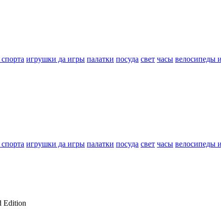
 спорта
игрушки да игры
палатки
посуда
свет
часы
велосипеды 
 спорта
игрушки да игры
палатки
посуда
свет
часы
велосипеды 
 Edition