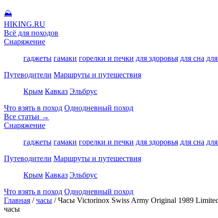
⛰
HIKING
.RU
Всё для походов
Снаряжение
гаджеты
гамаки
горелки и печки
для здоровья
для сна
для
Путеводители
Маршруты и путешествия
Крым
Кавказ
Эльбрус
Что взять в поход
Однодневный поход
Все статьи →
Снаряжение
гаджеты
гамаки
горелки и печки
для здоровья
для сна
для
Путеводители
Маршруты и путешествия
Крым
Кавказ
Эльбрус
Что взять в поход
Однодневный поход
Главная
/
часы
/
Часы Victorinox Swiss Army Original 1989 Limited
часы