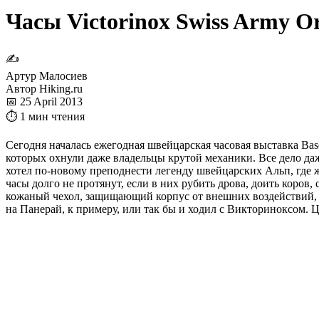
Часы Victorinox Swiss Army Or
✍
Артур Малосиев
Автор Hiking.ru
📅 25 April 2013
⏱ 1 мин чтения
Сегодня началась ежегодная швейцарская часовая выставка Base
которых охнули даже владельцы крутой механики. Все дело даж
хотел по-новому преподнести легенду швейцарских Альп, где
часы долго не протянут, если в них рубить дрова, доить коров,
кожаный чехол, защищающий корпус от внешних воздействий, да
на Панерай, к примеру, или так бы и ходил с Викториноксом. Ц