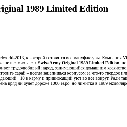
iginal 1989 Limited Edition
lworld-2013, к которой готовятся все мануфактуры. Компания Vi
е не в самих часах
Swiss Army Original 1989 Limited Edition
, п
 живет трудолюбивый народ, занимающийся домашним хозяйством
 строить сарай – всегда зацепишься корпусом за что-то твердое и
ющий +10 в карму и привносящий уют во все вокруг. Ради таког
ена вряд ли будет дороже 1000 евро, но лимитка в 1989 экземляр