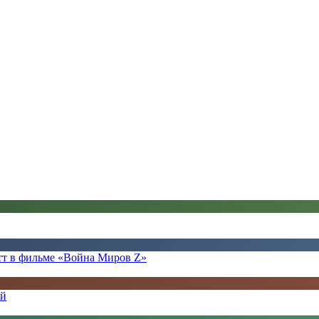
Питт в фильме «Война Миров Z»
ей