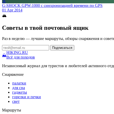
📄
G-SHOCK GPW-1000 с синхронизацией времени по GPS
01 Apr 2014
🏔
Советы в твой почтовый ящик
Раз в неделю — лучшие маршруты, обзоры снаряжения и совет
Подписаться
HIKING
.RU
⛰
Всё для походов
Независимый журнал для туристов и любителей активного отд
Снаряжение
палатки
для сна
гаджеты
горелки и печки
свет
Маршруты