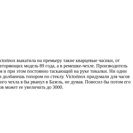
ctorinox выкатила на премьеру такие кварцевые часики, от
овторяющих модель 89 года, а в ремешке-чехле. Производитель
 и при этом постоянно таскающий на руке тикалки. Ни одни
ли долбанешь топором по стеклу. Victorinox придумали для часов
о чехла я бы рванул в Базель, не думая. Повесил бы потом его
ов может ее увеличить до 3000.