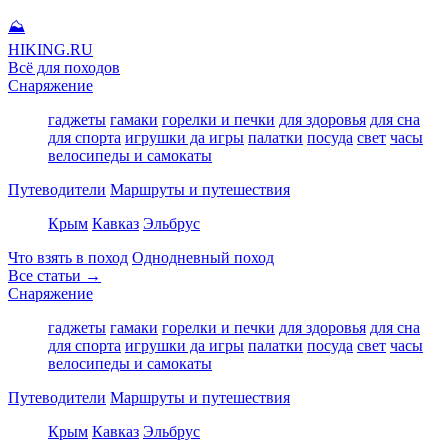
⛰
HIKING
.RU
Всё для походов
Снаряжение
гаджеты
гамаки
горелки и печки
для здоровья
для сна
для спорта
игрушки да игры
палатки
посуда
свет
часы
велосипеды и самокаты
Путеводители
Маршруты и путешествия
Крым
Кавказ
Эльбрус
Что взять в поход
Однодневный поход
Все статьи →
Снаряжение
гаджеты
гамаки
горелки и печки
для здоровья
для сна
для спорта
игрушки да игры
палатки
посуда
свет
часы
велосипеды и самокаты
Путеводители
Маршруты и путешествия
Крым
Кавказ
Эльбрус