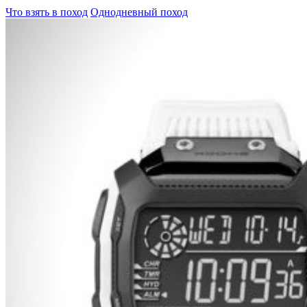
Что взять в поход
Однодневный поход