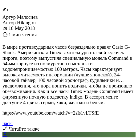
✍
Артур Малосиев
Автор Hiking.ru
📅 18 May 2018
⏱ 1 мин чтения
В мире противоударных часов безраздельно правят Casio G-
Shock. Американская Timex захотела урвать свой кусочек
пирога, поэтому выпустила специальную модель Command в
54-мм корпусе из полиуретана и металла и
водонепроницаемостью 100 метров. Часы характеризует
высокая читаемость информации (лучше японской), 24-
часовой таймер, 100-часовой хронограф, будильники и…
уведомления, что пора попить водички, чтобы не произошло
обезвоживания. Как и все часы Timex модель Command имеет
фирменную ночную подсветку Indigo. В ассортименте
доступне 4 цвета: серый, хаки, желтый и белый.
https://www.youtube.com/watch?v=2sIs1vLTSfE
часы
🔗 Читайте также
📄