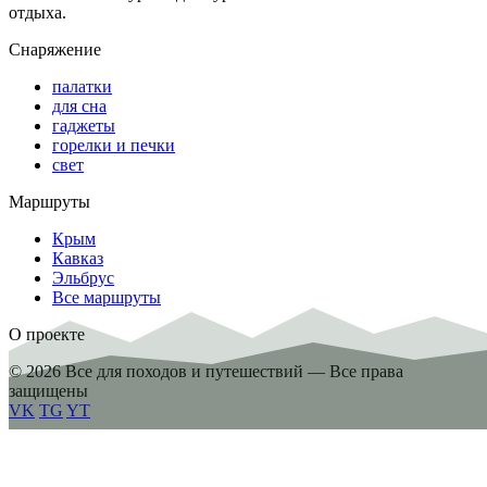
отдыха.
Снаряжение
палатки
для сна
гаджеты
горелки и печки
свет
Маршруты
Крым
Кавказ
Эльбрус
Все маршруты
О проекте
© 2026 Все для походов и путешествий — Все права
защищены
VK
TG
YT