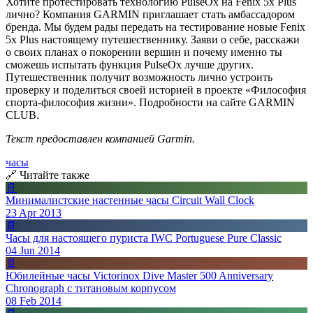
Хотите протестировать технологию PulseOx на Fenix 5x Plus
лично? Компания GARMIN приглашает стать амбассадором
бренда. Мы будем рады передать на тестирование новые Fenix
5x Plus настоящему путешественнику. Заяви о себе, расскажи
о своих планах о покорении вершин и почему именно ты
сможешь испытать функция PulseOx лучше других.
Путешественник получит возможность лично устроить
проверку и поделиться своей историей в проекте «Философия
спорта-философия жизни». Подробности на сайте GARMIN
CLUB.
Текст предоставлен компанией Garmin.
часы
🔗 Читайте также
📄
Минималистские настенные часы Circuit Wall Clock
23 Apr 2013
📄
Часы для настоящего пуриста IWC Portuguese Pure Classic
04 Jun 2014
📄
Юбилейные часы Victorinox Dive Master 500 Anniversary
Chronograph с титановым корпусом
08 Feb 2014