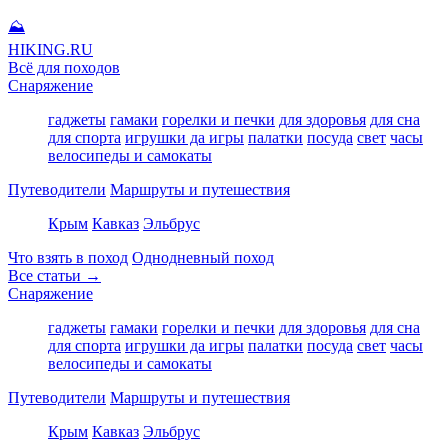
⛰
HIKING
.RU
Всё для походов
Снаряжение
гаджеты
гамаки
горелки и печки
для здоровья
для сна
для спорта
игрушки да игры
палатки
посуда
свет
часы
велосипеды и самокаты
Путеводители
Маршруты и путешествия
Крым
Кавказ
Эльбрус
Что взять в поход
Однодневный поход
Все статьи →
Снаряжение
гаджеты
гамаки
горелки и печки
для здоровья
для сна
для спорта
игрушки да игры
палатки
посуда
свет
часы
велосипеды и самокаты
Путеводители
Маршруты и путешествия
Крым
Кавказ
Эльбрус