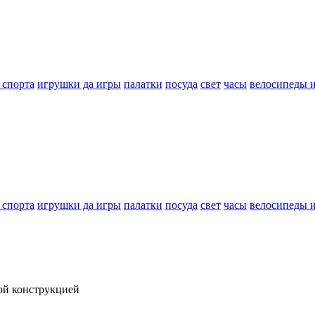
 спорта
игрушки да игры
палатки
посуда
свет
часы
велосипеды 
 спорта
игрушки да игры
палатки
посуда
свет
часы
велосипеды 
ой конструкцией