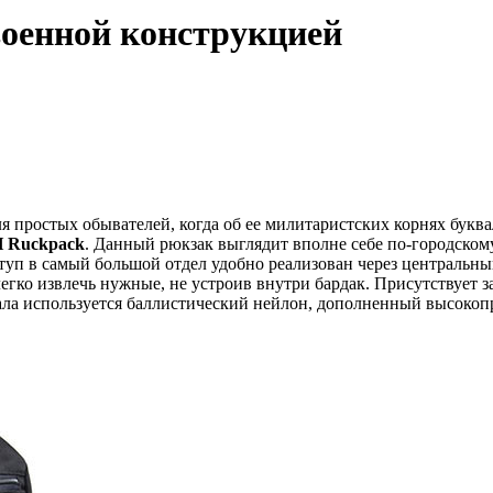
оенной конструкцией
ля простых обывателей, когда об ее милитаристских корнях букв
 Ruckpack
. Данный рюкзак выглядит вполне себе по-городскому
п в самый большой отдел удобно реализован через центральный
егко извлечь нужные, не устроив внутри бардак. Присутствует
иала используется баллистический нейлон, дополненный высоко