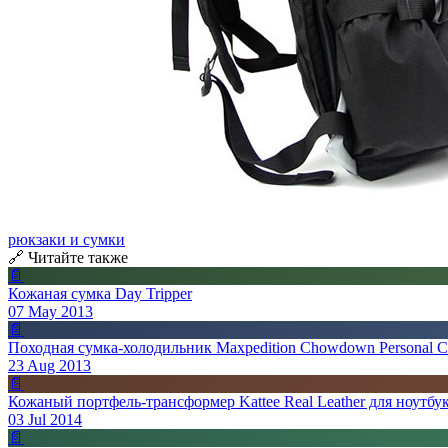
рюкзаки и сумки
🔗 Читайте также
📄
Кожаная сумка Day Tripper
07 May 2013
📄
Походная сумка-холодильник Maxpedition Chowdown Personal C
23 Aug 2013
📄
Кожаный портфель-трансформер Kattee Real Leather для ноутбу
03 Jul 2014
📄