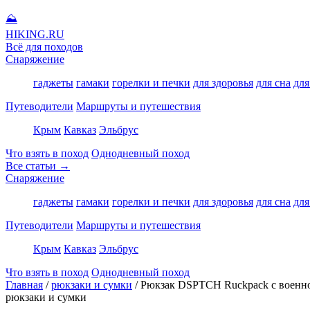
⛰
HIKING
.RU
Всё для походов
Снаряжение
гаджеты
гамаки
горелки и печки
для здоровья
для сна
для
Путеводители
Маршруты и путешествия
Крым
Кавказ
Эльбрус
Что взять в поход
Однодневный поход
Все статьи →
Снаряжение
гаджеты
гамаки
горелки и печки
для здоровья
для сна
для
Путеводители
Маршруты и путешествия
Крым
Кавказ
Эльбрус
Что взять в поход
Однодневный поход
Главная
/
рюкзаки и сумки
/
Рюкзак DSPTCH Ruckpack с военн
рюкзаки и сумки