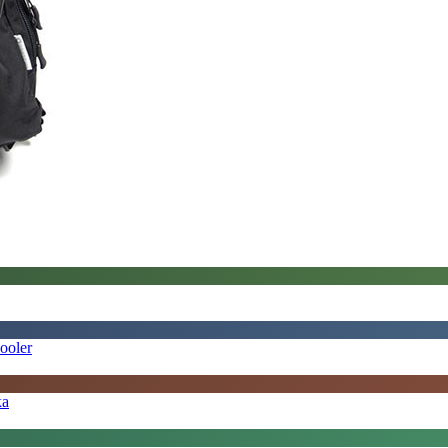
ooler
ка