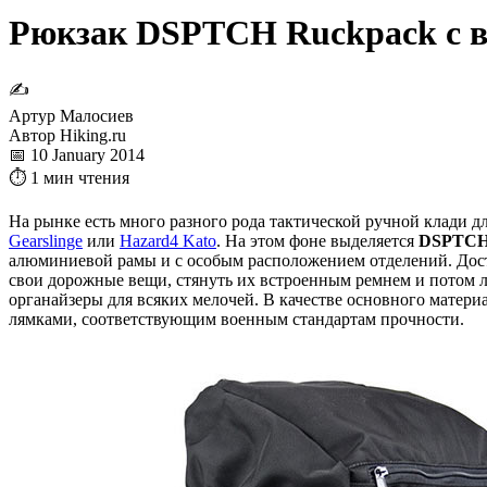
Рюкзак DSPTCH Ruckpack с в
✍
Артур Малосиев
Автор Hiking.ru
📅 10 January 2014
⏱ 1 мин чтения
На рынке есть много разного рода тактической ручной клади д
Gearslinge
или
Hazard4 Kato
. На этом фоне выделяется
DSPTCH
алюминиевой рамы и с особым расположением отделений. Досту
свои дорожные вещи, стянуть их встроенным ремнем и потом л
органайзеры для всяких мелочей. В качестве основного матер
лямками, соответствующим военным стандартам прочности.