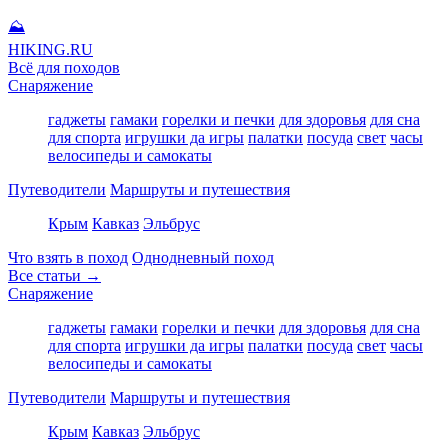
⛰
HIKING
.RU
Всё для походов
Снаряжение
гаджеты
гамаки
горелки и печки
для здоровья
для сна
для спорта
игрушки да игры
палатки
посуда
свет
часы
велосипеды и самокаты
Путеводители
Маршруты и путешествия
Крым
Кавказ
Эльбрус
Что взять в поход
Однодневный поход
Все статьи →
Снаряжение
гаджеты
гамаки
горелки и печки
для здоровья
для сна
для спорта
игрушки да игры
палатки
посуда
свет
часы
велосипеды и самокаты
Путеводители
Маршруты и путешествия
Крым
Кавказ
Эльбрус