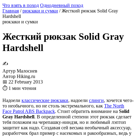
Что взять в поход
Однодневный поход
Главная
/
рюкзаки и сумки
/
Жесткий рюкзак Solid Gray
Hardshell
рюкзаки и сумки
Жесткий рюкзак Solid Gray
Hardshell
✍
Артур Малосиев
Автор Hiking.ru
📅 22 February 2013
⏱ 1 мин чтения
Надоели
классические рюкзаки
, надоели
слинги
, хочется чего-
то необычного, но не столь экстремального, как
The North
Face Patrol ABS Backpack
. Стоит обратить внимание на
Solid
Gray Hardshell
. В определенной степени этот рюкзак сделает
тебя похожим на черепашку-ниндзя, но и любимый лэптоп
защитит как надо. Создавая сей весьма необычный аксессуар,
разработчик брал пример с насекомых и ракообразных, ведь у