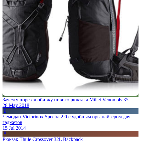
Зачем я порезал обивку нового рюкзака Millet Venom 4s 35
28 May 2018
📄
Чемодан Victorinox Spectra 2.0 с удобным органайзером для
гаджетов
15 Jul 2014
📄
Рюкзак Thule Crossover 32L Backpack