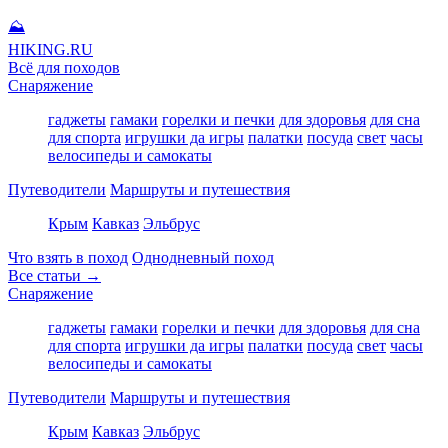
⛰
HIKING
.RU
Всё для походов
Снаряжение
гаджеты
гамаки
горелки и печки
для здоровья
для сна
для спорта
игрушки да игры
палатки
посуда
свет
часы
велосипеды и самокаты
Путеводители
Маршруты и путешествия
Крым
Кавказ
Эльбрус
Что взять в поход
Однодневный поход
Все статьи →
Снаряжение
гаджеты
гамаки
горелки и печки
для здоровья
для сна
для спорта
игрушки да игры
палатки
посуда
свет
часы
велосипеды и самокаты
Путеводители
Маршруты и путешествия
Крым
Кавказ
Эльбрус