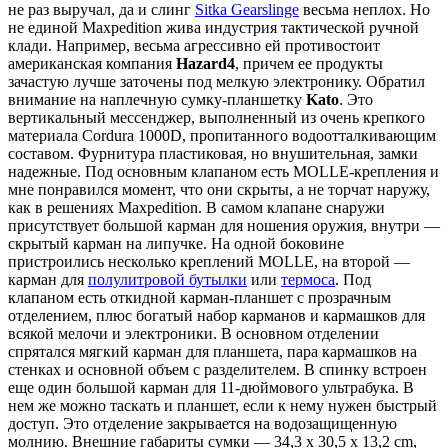
не раз выручал, да и слинг
Sitka Gearslinge
весьма неплох. Но
не единой Maxpedition жива индустрия тактической ручной
клади. Например, весьма агрессивно ей противостоит
американская компания
Hazard4
, причем ее продукты
зачастую лучше заточены под мелкую электронику. Обратил
внимание на наплечную сумку-планшетку
Kato
. Это
вертикальный мессенджер, выполненный из очень крепкого
материала Cordura 1000D, пропитанного водоотталкивающим
составом. Фурнитура пластиковая, но внушительная, замки
надежные. Под основным клапаном есть MOLLE-крепления и
мне понравился момент, что они скрыты, а не торчат наружу,
как в решениях Maxpedition. В самом клапане снаружи
присутствует большой карман для ношения оружия, внутри —
скрытый карман на липучке. На одной боковине
пристроились несколько креплений MOLLE, на второй —
карман для
полулитровой бутылки
или
термоса
. Под
клапаном есть откидной карман-планшет с прозрачным
отделением, плюс богатый набор карманов и кармашков для
всякой мелочи и электроники. В основном отделении
спрятался мягкий карман для планшета, пара кармашков на
стенках и основной объем с разделителем. В спинку встроен
еще один большой карман для 11-дюймового ультрабука. В
нем же можно таскать и планшет, если к нему нужен быстрый
доступ. Это отделение закрывается на водозащищенную
молнию. Внешние габариты сумки — 34,3 x 30,5 x 13,2 cm,