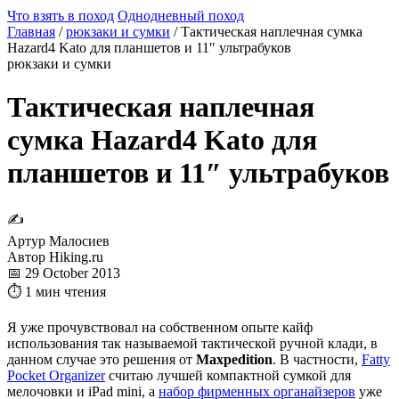
Что взять в поход
Однодневный поход
Главная
/
рюкзаки и сумки
/
Тактическая наплечная сумка
Hazard4 Kato для планшетов и 11″ ультрабуков
рюкзаки и сумки
Тактическая наплечная
сумка Hazard4 Kato для
планшетов и 11″ ультрабуков
✍
Артур Малосиев
Автор Hiking.ru
📅 29 October 2013
⏱ 1 мин чтения
Я уже прочувствовал на собственном опыте кайф
использования так называемой тактической ручной клади, в
данном случае это решения от
Maxpedition
. В частности,
Fatty
Pocket Organizer
считаю лучшей компактной сумкой для
мелочовки и iPad mini, а
набор фирменных органайзеров
уже