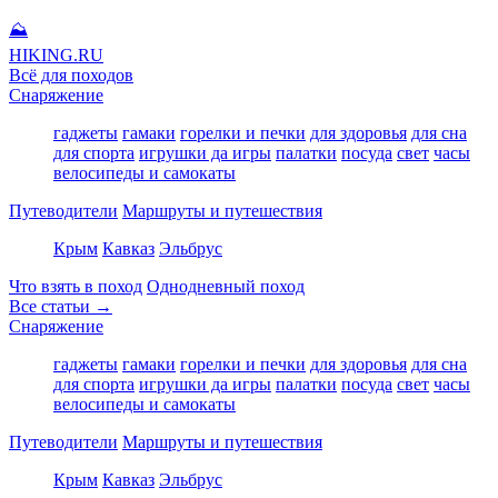
⛰
HIKING
.RU
Всё для походов
Снаряжение
гаджеты
гамаки
горелки и печки
для здоровья
для сна
для спорта
игрушки да игры
палатки
посуда
свет
часы
велосипеды и самокаты
Путеводители
Маршруты и путешествия
Крым
Кавказ
Эльбрус
Что взять в поход
Однодневный поход
Все статьи →
Снаряжение
гаджеты
гамаки
горелки и печки
для здоровья
для сна
для спорта
игрушки да игры
палатки
посуда
свет
часы
велосипеды и самокаты
Путеводители
Маршруты и путешествия
Крым
Кавказ
Эльбрус