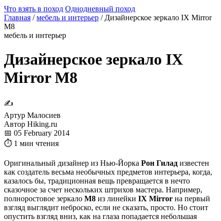
Что взять в поход
Однодневный поход
Главная
/
мебель и интерьер
/
Дизайнерское зеркало IX Mirror
M8
мебель и интерьер
Дизайнерское зеркало IX
Mirror M8
✍
Артур Малосиев
Автор Hiking.ru
📅 05 February 2014
⏱ 1 мин чтения
Оригинальный дизайнер из Нью-Йорка
Рон Гилад
известен
как создатель весьма необычных предметов интерьера, когда,
казалось бы, традиционная вещь превращается в нечто
сказочное за счет нескольких штрихов мастера. Например,
полноростовое зеркало
M8
из линейки
IX Mirror
на первый
взгляд выглядит неброско, если не сказать, просто. Но стоит
опустить взгляд вниз, как на глаза попадается небольшая