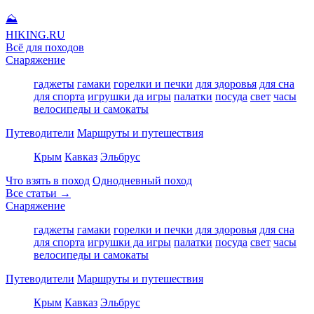
⛰
HIKING
.RU
Всё для походов
Снаряжение
гаджеты
гамаки
горелки и печки
для здоровья
для сна
для спорта
игрушки да игры
палатки
посуда
свет
часы
велосипеды и самокаты
Путеводители
Маршруты и путешествия
Крым
Кавказ
Эльбрус
Что взять в поход
Однодневный поход
Все статьи →
Снаряжение
гаджеты
гамаки
горелки и печки
для здоровья
для сна
для спорта
игрушки да игры
палатки
посуда
свет
часы
велосипеды и самокаты
Путеводители
Маршруты и путешествия
Крым
Кавказ
Эльбрус