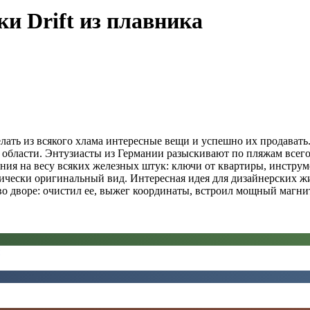
и Drift из плавника
лать из всякого хлама интересные вещи и успешно их продават
 области. Энтузиасты из Германии разыскивают по пляжам всег
ания на весу всяких железных штук: ключи от квартиры, инстру
ктически оригинальный вид. Интересная идея для дизайнерских 
о дворе: очистил ее, выжег координаты, встроил мощный магнит,