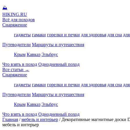
⛰
HIKING
.RU
Всё для походов
Снаряжение
гаджеты
гамаки
горелки и печки
для здоровья
для сна
для
Путеводители
Маршруты и путешествия
Крым
Кавказ
Эльбрус
Что взять в поход
Однодневный поход
Все статьи →
Снаряжение
гаджеты
гамаки
горелки и печки
для здоровья
для сна
для
Путеводители
Маршруты и путешествия
Крым
Кавказ
Эльбрус
Что взять в поход
Однодневный поход
Главная
/
мебель и интерьер
/
Декоративные магнитные доски Dr
мебель и интерьер