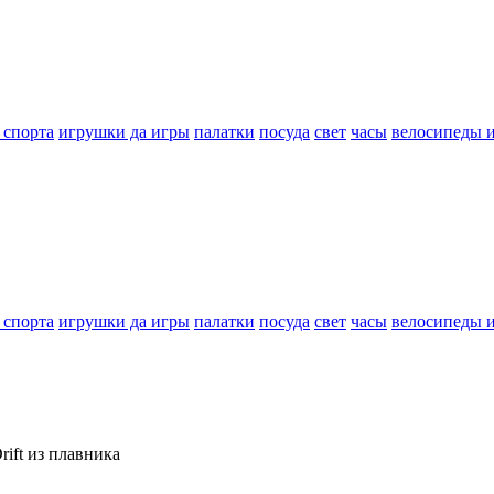
 спорта
игрушки да игры
палатки
посуда
свет
часы
велосипеды 
 спорта
игрушки да игры
палатки
посуда
свет
часы
велосипеды 
ift из плавника