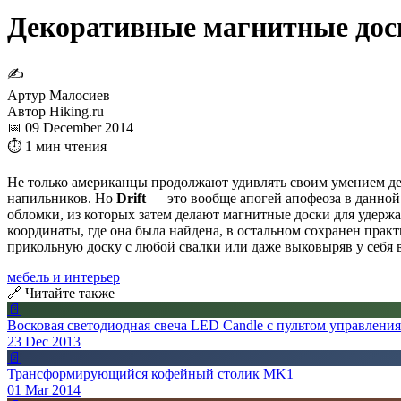
Декоративные магнитные доск
✍
Артур Малосиев
Автор Hiking.ru
📅 09 December 2014
⏱ 1 мин чтения
Не только американцы продолжают удивлять своим умением де
напильников. Но
Drift
— это вообще апогей апофеоза в данной
обломки, из которых затем делают магнитные доски для удерж
координаты, где она была найдена, в остальном сохранен пра
прикольную доску с любой свалки или даже выковыряв у себя в
мебель и интерьер
🔗 Читайте также
📄
Восковая светодиодная свеча LED Candle с пультом управления
23 Dec 2013
📄
Трансформирующийся кофейный столик MK1
01 Mar 2014