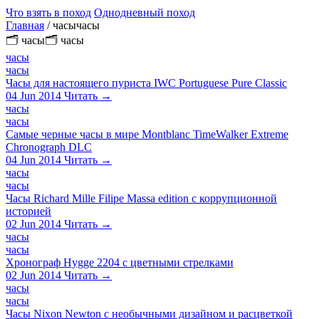
Что взять в поход
Однодневный поход
Главная
/
часычасы
🗂 часы🗂 часы
часы
часы
Часы для настоящего пуриста IWC Portuguese Pure Classic
04 Jun 2014
Читать →
часы
часы
Самые черные часы в мире Montblanc TimeWalker Extreme
Chronograph DLC
04 Jun 2014
Читать →
часы
часы
Часы Richard Mille Filipe Massa edition с коррупционной
историей
02 Jun 2014
Читать →
часы
часы
Хронограф Hygge 2204 с цветными стрелками
02 Jun 2014
Читать →
часы
часы
Часы Nixon Newton с необычными дизайном и расцветкой