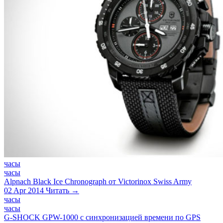
часы
часы
Alpnach Black Ice Chronograph от Victorinox Swiss Army
02 Apr 2014
Читать →
часы
часы
G-SHOCK GPW-1000 с синхронизацией времени по GPS