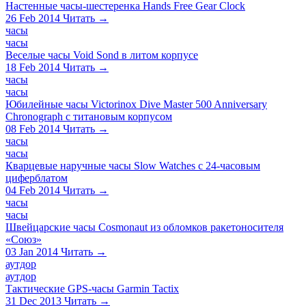
Настенные часы-шестеренка Hands Free Gear Clock
26 Feb 2014
Читать →
часы
часы
Веселые часы Void Sond в литом корпусе
18 Feb 2014
Читать →
часы
часы
Юбилейные часы Victorinox Dive Master 500 Anniversary
Chronograph с титановым корпусом
08 Feb 2014
Читать →
часы
часы
Кварцевые наручные часы Slow Watches с 24-часовым
циферблатом
04 Feb 2014
Читать →
часы
часы
Швейцарские часы Cosmonaut из обломков ракетоносителя
«Союз»
03 Jan 2014
Читать →
аутдор
аутдор
Тактические GPS-часы Garmin Tactix
31 Dec 2013
Читать →