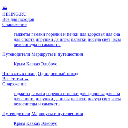
⛰
HIKING
.RU
Всё для походов
Снаряжение
гаджеты
гамаки
горелки и печки
для здоровья
для сна
для спорта
игрушки да игры
палатки
посуда
свет
часы
велосипеды и самокаты
Путеводители
Маршруты и путешествия
Крым
Кавказ
Эльбрус
Что взять в поход
Однодневный поход
Все статьи →
Снаряжение
гаджеты
гамаки
горелки и печки
для здоровья
для сна
для спорта
игрушки да игры
палатки
посуда
свет
часы
велосипеды и самокаты
Путеводители
Маршруты и путешествия
Крым
Кавказ
Эльбрус