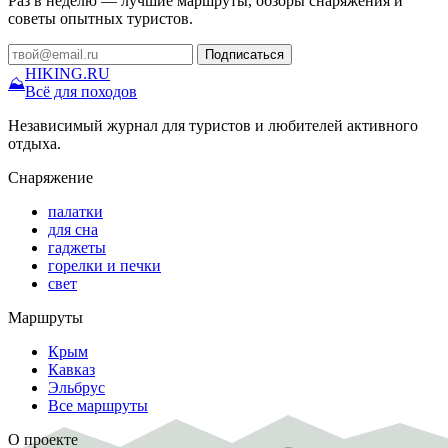
Раз в неделю — лучшие маршруты, обзоры снаряжения и
советы опытных туристов.
Подписаться
HIKING
.RU
⛰
Всё для походов
Независимый журнал для туристов и любителей активного
отдыха.
Снаряжение
палатки
для сна
гаджеты
горелки и печки
свет
Маршруты
Крым
Кавказ
Эльбрус
Все маршруты
О проекте