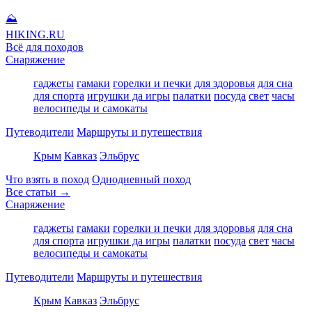
⛰
HIKING
.RU
Всё для походов
Снаряжение
гаджеты
гамаки
горелки и печки
для здоровья
для сна
для спорта
игрушки да игры
палатки
посуда
свет
часы
велосипеды и самокаты
Путеводители
Маршруты и путешествия
Крым
Кавказ
Эльбрус
Что взять в поход
Однодневный поход
Все статьи →
Снаряжение
гаджеты
гамаки
горелки и печки
для здоровья
для сна
для спорта
игрушки да игры
палатки
посуда
свет
часы
велосипеды и самокаты
Путеводители
Маршруты и путешествия
Крым
Кавказ
Эльбрус