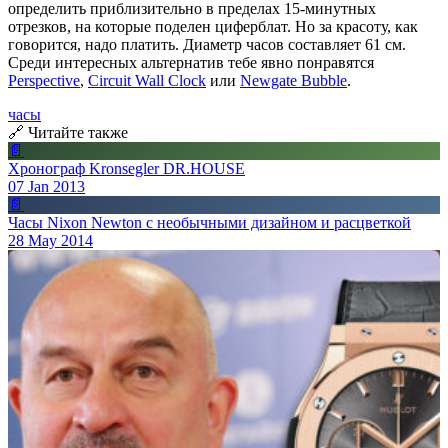
определить приблизительно в пределах 15-минутных
отрезков, на которые поделен циферблат. Но за красоту, как
говорится, надо платить. Диаметр часов составляет 61 см.
Среди интересных альтернатив тебе явно понравятся
Perspective
,
Circuit Wall Clock
или
Newgate Bubble
.
часы
🔗 Читайте также
📄
Хронограф Kronsegler DR.HOUSE
07 Jan 2013
📄
Часы Nixon Newton с необычными дизайном и расцветкой
28 May 2014