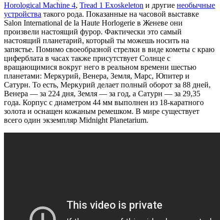
Horological Machine 4
,
Tread 1 Exoskeleton
и другие
необычные
устройства
такого рода. Показанные на часовой выставке
Salon International de la Haute Horlogerie в Женеве они
произвели настоящий фурор. Фактически это самый
настоящий планетарий, который ты можешь носить на
запястье. Помимо своеобразной стрелки в виде кометы с краю
циферблата в часах также присутствует Солнце с
вращающимися вокруг него в реальном времени шестью
планетами: Меркурий, Венера, Земля, Марс, Юпитер и
Сатурн. То есть, Меркурий делает полный оборот за 88 дней,
Венера — за 224 дня, Земля — за год, а Сатурн — за 29,35
года. Корпус с диаметром 44 мм выполнен из 18-каратного
золота и оснащен кожаным ремешком. В мире существует
всего один экземпляр Midnight Planetarium.