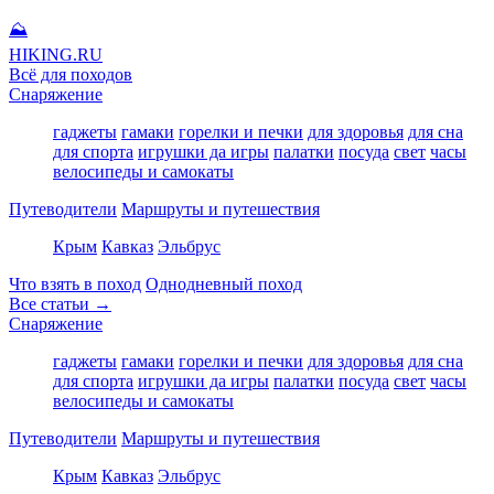
⛰
HIKING
.RU
Всё для походов
Снаряжение
гаджеты
гамаки
горелки и печки
для здоровья
для сна
для спорта
игрушки да игры
палатки
посуда
свет
часы
велосипеды и самокаты
Путеводители
Маршруты и путешествия
Крым
Кавказ
Эльбрус
Что взять в поход
Однодневный поход
Все статьи →
Снаряжение
гаджеты
гамаки
горелки и печки
для здоровья
для сна
для спорта
игрушки да игры
палатки
посуда
свет
часы
велосипеды и самокаты
Путеводители
Маршруты и путешествия
Крым
Кавказ
Эльбрус