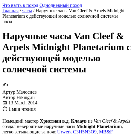
Что взять в поход
Однодневный поход
Главная
/
часы
/
Наручные часы Van Cleef & Arpels Midnight
Planetarium с действующей моделью солнечной системы
часы
Наручные часы Van Cleef &
Arpels Midnight Planetarium с
действующей моделью
солнечной системы
✍
Артур Малосиев
Автор Hiking.ru
📅 13 March 2014
⏱ 1 мин чтения
Немецкий мастер
Христиан в.д. Клааув
из
Van Cleef & Arpels
создал невероятные наручные часы
Midnight Planetarium
,
легко затыкающие за пояс
Urwerk C3H5N3O9
,
MB&F