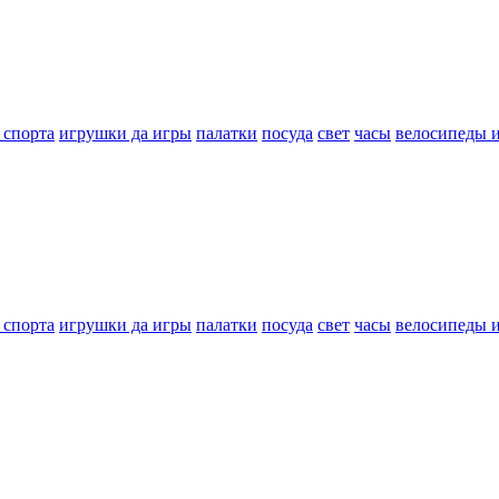
 спорта
игрушки да игры
палатки
посуда
свет
часы
велосипеды 
 спорта
игрушки да игры
палатки
посуда
свет
часы
велосипеды 