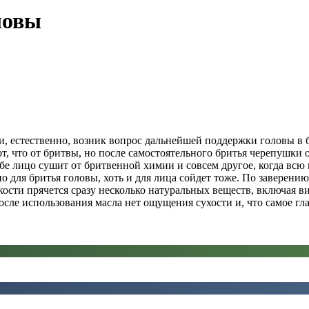
ловы
и, естественно, возник вопрос дальнейшей поддержки головы в б
т, что от бритвы, но после самостоятельного бритья черепушки
ебе лицо сушит от бритвенной химии и совсем другое, когда всю 
о для бритья головы, хоть и для лица сойдет тоже. По заверени
ти прячется сразу несколько натуральных веществ, включая вита
после использования масла нет ощущения сухости и, что самое гл