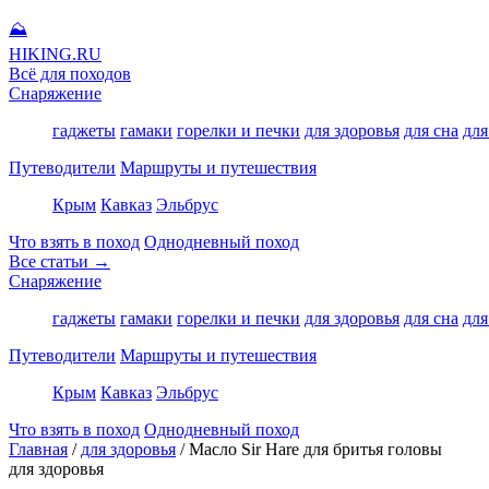
⛰
HIKING
.RU
Всё для походов
Снаряжение
гаджеты
гамаки
горелки и печки
для здоровья
для сна
для
Путеводители
Маршруты и путешествия
Крым
Кавказ
Эльбрус
Что взять в поход
Однодневный поход
Все статьи →
Снаряжение
гаджеты
гамаки
горелки и печки
для здоровья
для сна
для
Путеводители
Маршруты и путешествия
Крым
Кавказ
Эльбрус
Что взять в поход
Однодневный поход
Главная
/
для здоровья
/
Масло Sir Hare для бритья головы
для здоровья