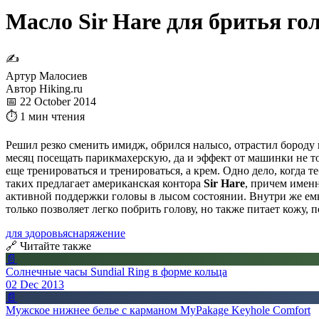
Масло Sir Hare для бритья го
✍
Артур Малосиев
Автор Hiking.ru
📅 22 October 2014
⏱ 1 мин чтения
Решил резко сменить имидж, обрился налысо, отрастил бороду 
месяц посещать парикмахерскую, да и эффект от машинки не то
еще тренироваться и тренироваться, а крем. Одно дело, когда т
таких предлагает американская контора
Sir Hare
, причем именн
активной поддержки головы в лысом состоянии. Внутри же емкос
только позволяет легко побрить голову, но также питает кожу, 
для здоровья
снаряжение
🔗 Читайте также
📄
Солнечные часы Sundial Ring в форме кольца
02 Dec 2013
📄
Мужское нижнее белье с карманом MyPakage Keyhole Comfort