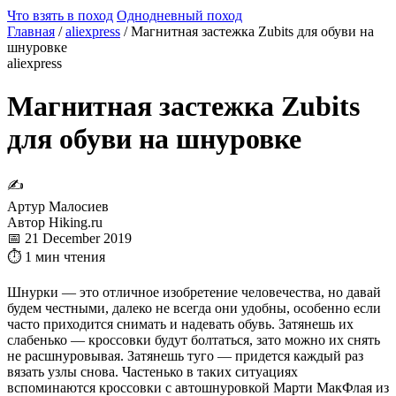
Что взять в поход
Однодневный поход
Главная
/
aliexpress
/
Магнитная застежка Zubits для обуви на
шнуровке
aliexpress
Магнитная застежка Zubits
для обуви на шнуровке
✍
Артур Малосиев
Автор Hiking.ru
📅 21 December 2019
⏱ 1 мин чтения
Шнурки — это отличное изобретение человечества, но давай
будем честными, далеко не всегда они удобны, особенно если
часто приходится снимать и надевать обувь. Затянешь их
слабенько — кроссовки будут болтаться, зато можно их снять
не расшнуровывая. Затянешь туго — придется каждый раз
вязать узлы снова. Частенько в таких ситуациях
вспоминаются кроссовки с автошнуровкой Марти МакФлая из