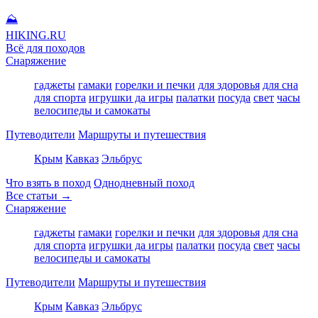
⛰
HIKING
.RU
Всё для походов
Снаряжение
гаджеты
гамаки
горелки и печки
для здоровья
для сна
для спорта
игрушки да игры
палатки
посуда
свет
часы
велосипеды и самокаты
Путеводители
Маршруты и путешествия
Крым
Кавказ
Эльбрус
Что взять в поход
Однодневный поход
Все статьи →
Снаряжение
гаджеты
гамаки
горелки и печки
для здоровья
для сна
для спорта
игрушки да игры
палатки
посуда
свет
часы
велосипеды и самокаты
Путеводители
Маршруты и путешествия
Крым
Кавказ
Эльбрус