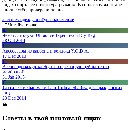
видах спорта: ее просто «разрывает». В городском же темпе
вполне себе, проверено лично.
aliexpress
одежда и обувь
снаряжение
🔗 Читайте также
📄
Чехол для обуви Ultraolive Taped Seam Dry Bag
28 Oct 2014
📄
Аксессуары из карбона и войлока Y.O.D.A.
17 Dec 2013
📄
Всепогодная куртка Styrman с реагирующей на тепло
мембраной
31 Jan 2015
📄
Тактические башмаки Lalo Tactical Shadow для гражданских
лиц
23 Dec 2014
🏔
Советы в твой почтовый ящик