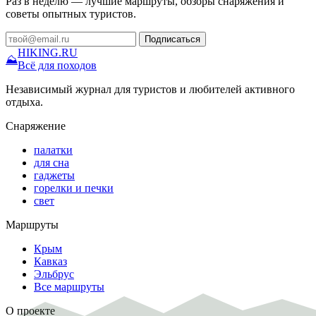
Раз в неделю — лучшие маршруты, обзоры снаряжения и
советы опытных туристов.
Подписаться
HIKING
.RU
⛰
Всё для походов
Независимый журнал для туристов и любителей активного
отдыха.
Снаряжение
палатки
для сна
гаджеты
горелки и печки
свет
Маршруты
Крым
Кавказ
Эльбрус
Все маршруты
О проекте