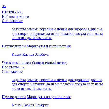
⛰
HIKING
.RU
Всё для походов
Снаряжение
гаджеты
гамаки
горелки и печки
для здоровья
для сна
для спорта
игрушки да игры
палатки
посуда
свет
часы
велосипеды и самокаты
Путеводители
Маршруты и путешествия
Крым
Кавказ
Эльбрус
Что взять в поход
Однодневный поход
Все статьи →
Снаряжение
гаджеты
гамаки
горелки и печки
для здоровья
для сна
для спорта
игрушки да игры
палатки
посуда
свет
часы
велосипеды и самокаты
Путеводители
Маршруты и путешествия
Крым
Кавказ
Эльбрус