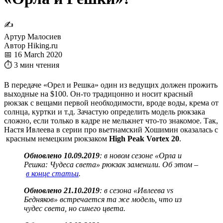
✍
Артур Малосиев
Автор Hiking.ru
📅 16 March 2020
⏱ 3 мин чтения
В передаче «Орел и Решка» один из ведущих должен прожить
выходные на $100. Он-то традицонно и носит красный
рюкзак с вещами первой необходимости, вроде воды, крема от
солнца, куртки и т.д. Зачастую определить модель рюкзака
сложно, если только в кадре не мелькнет что-то знакомое. Так,
Настя Ивлеева в серии про вьетнамский Хошимин оказалась с
красным немецким рюкзаком
High Peak Vortex 20
.
Обновлено 10.09.2019
: в новом сезоне «Орла и
Решка: Чудеса света» рюкзак заменили. Об этом –
в конце статьи
.
Обновлено 21.10.2019
: в сезона «Ивлеева vs
Бедняков» встречается та же модель, что из
чудес света, но синего цвета.