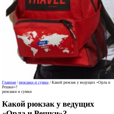
Главная
/
рюкзаки и сумки
/
Какой рюкзак у ведущих «Орла и
Решки»?
рюкзаки и сумки
Какой рюкзак у ведущих
«Орла и Решки»?