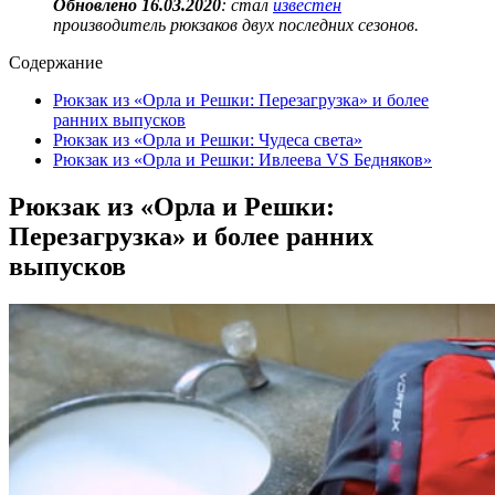
Обновлено 16.03.2020
: стал
известен
производитель рюкзаков двух последних сезонов.
Содержание
Рюкзак из «Орла и Решки: Перезагрузка» и более
ранних выпусков
Рюкзак из «Орла и Решки: Чудеса света»
Рюкзак из «Орла и Решки: Ивлеева VS Бедняков»
Рюкзак из «Орла и Решки:
Перезагрузка» и более ранних
выпусков