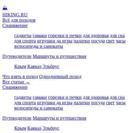
⛰
HIKING
.RU
Всё для походов
Снаряжение
гаджеты
гамаки
горелки и печки
для здоровья
для сна
для спорта
игрушки да игры
палатки
посуда
свет
часы
велосипеды и самокаты
Путеводители
Маршруты и путешествия
Крым
Кавказ
Эльбрус
Что взять в поход
Однодневный поход
Все статьи →
Снаряжение
гаджеты
гамаки
горелки и печки
для здоровья
для сна
для спорта
игрушки да игры
палатки
посуда
свет
часы
велосипеды и самокаты
Путеводители
Маршруты и путешествия
Крым
Кавказ
Эльбрус