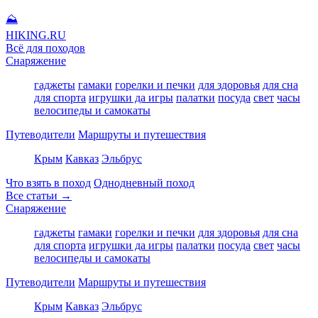
⛰
HIKING
.RU
Всё для походов
Снаряжение
гаджеты
гамаки
горелки и печки
для здоровья
для сна
для спорта
игрушки да игры
палатки
посуда
свет
часы
велосипеды и самокаты
Путеводители
Маршруты и путешествия
Крым
Кавказ
Эльбрус
Что взять в поход
Однодневный поход
Все статьи →
Снаряжение
гаджеты
гамаки
горелки и печки
для здоровья
для сна
для спорта
игрушки да игры
палатки
посуда
свет
часы
велосипеды и самокаты
Путеводители
Маршруты и путешествия
Крым
Кавказ
Эльбрус