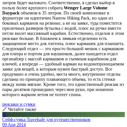
литров будет маловато. Соответственно, я сделал выбор в
пользу более крупного собрата
Wenger Large Volume
Daypack
объемом в 35 литров. По своей компоновке и
фурнитуре он идентичен Narrow Hiking Pack, но один из
боковых карманов на резинке, а не на замке, туда поместится
приличных размеров бутылка с водой, плюс на ручке вместо
петли висит массивный карабин. Естественно, отделов в этом
рюкзаке больше. В ближнем к лямкам отделении есть
защищенное место для лэптопа, плюс кармашек для планшета.
Следующий отдел — это просто большой мешок с кармашком
для плеера и портом для наушников, далее находится отдел
органайзер с массой кармашков и съемным карабином для
ключей, а впереди — удобный карман на водонепроницаемом
замке для вещей, к которым нужен быстрый доступ. Все
продумано и очень удобно, места много, внутренние отделы
сделаны по принципу плавающего объема, то есть стенки
между ними мягкие. Кроме того, это единственный рюкзак из
пары десятков прошедших через мои руки, при ношении
которого жарким летом не потеет спина.
рюкзаки и сумки
🔗 Читайте также
📄
Сейф-сумка Travelsafe для путешественников
09 Aug 2014