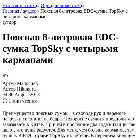
Что взять в поход
Однодневный поход
Главная
/
аутдор
/
Поясная 8-литровая EDC-сумка TopSky с
четырьмя карманами
аутдор
Поясная 8-литровая EDC-
сумка TopSky с четырьмя
карманами
✍
Артур Малосиев
Автор Hiking.ru
📅 30 August 2013
⏱ 1 мин чтения
Преимущество поясных сумок – в свободе рук и переносе
нагрузки со спины на бедра. Недорогие сумки я предпочитаю
заказывать в Китае. Причем в последние два года китайцы так
шьют, что душа радуется. Для меня, чем больше карманов, тем
лучше. В
EDC-сумке TopSky
их четыре. В переднем внешнем