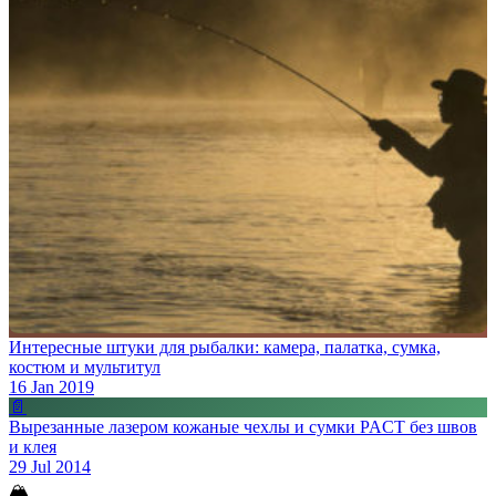
Интересные штуки для рыбалки: камера, палатка, сумка,
костюм и мультитул
16 Jan 2019
📄
Вырезанные лазером кожаные чехлы и сумки PACT без швов
и клея
29 Jul 2014
🏔