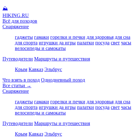
⛰
HIKING
.RU
Всё для походов
Снаряжение
гаджеты
гамаки
горелки и печки
для здоровья
для сна
для спорта
игрушки да игры
палатки
посуда
свет
часы
велосипеды и самокаты
Путеводители
Маршруты и путешествия
Крым
Кавказ
Эльбрус
Что взять в поход
Однодневный поход
Все статьи →
Снаряжение
гаджеты
гамаки
горелки и печки
для здоровья
для сна
для спорта
игрушки да игры
палатки
посуда
свет
часы
велосипеды и самокаты
Путеводители
Маршруты и путешествия
Крым
Кавказ
Эльбрус