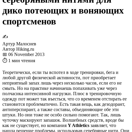
дико потеющих и воняющих
спортсменов
✍
Артур Малосиев
Автор Hiking.ru
📅 06 November 2013
⏱ 1 мин чтения
Теоретически, если ты вспотел в ходе тренировки, бега и
любой другой физической активности, пот приобретает
неприятный запах лишь через несколько часов, если его не
смыть. Но на практике начинаешь попахивать уже через
полчасика интенсивной нагрузки. Плюс в тренировочную
одежду пот может так въесться, что со временем отстирать ее
становится проблематично. Есть такая вещь, как дезодорант,
антиперспирант, а также составы, объединяющие обе эти
штуки. Но они тоже не особо сильно помогают. Так, лишь
чуточку маскируют запашок. Волшебных средств, вроде бы
как не существует, но компания
Y Athletics
заявляет, что
нашла решение проблемы, использовав серебряные нити. Они