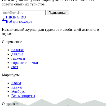
советы опытных туристов.
Подписаться
HIKING
.RU
⛰
Всё для походов
Независимый журнал для туристов и любителей активного
отдыха.
Снаряжение
палатки
для сна
гаджеты
горелки и печки
свет
Маршруты
Крым
Кавказ
Эльбрус
Все маршруты
О проекте