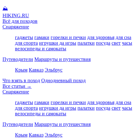
⛰
HIKING
.RU
Всё для походов
Снаряжение
гаджеты
гамаки
горелки и печки
для здоровья
для сна
для спорта
игрушки да игры
палатки
посуда
свет
часы
велосипеды и самокаты
Путеводители
Маршруты и путешествия
Крым
Кавказ
Эльбрус
Что взять в поход
Однодневный поход
Все статьи →
Снаряжение
гаджеты
гамаки
горелки и печки
для здоровья
для сна
для спорта
игрушки да игры
палатки
посуда
свет
часы
велосипеды и самокаты
Путеводители
Маршруты и путешествия
Крым
Кавказ
Эльбрус