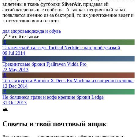
вплетены в ткань футболки
SilverAir
, придавая ей
антибактериальные свойства. А так как неприятный запах
появляется именно из-за бактерий, то их уничтожение ведет и
к отсутствию вони от пота.
для здоровья
одежда и обувь
🔗 Читайте также
📄
Тактический галстук Tactical Necktie с лазерной указкой
09 Jul 2014
📄
Трекинговые брюки Fjallraven Vidda Pro
22 May 2013
📄
Теплая куртка Barbour X Deus Ex Machina из вощеного хлопка
12 Dec 2014
📄
Не боящиеся грязи и кофе крепкие брюки Ledge
31 Oct 2013
🏔
Советы в твой почтовый ящик
Раз в неделю — лучшие маршруты, обзоры снаряжения и