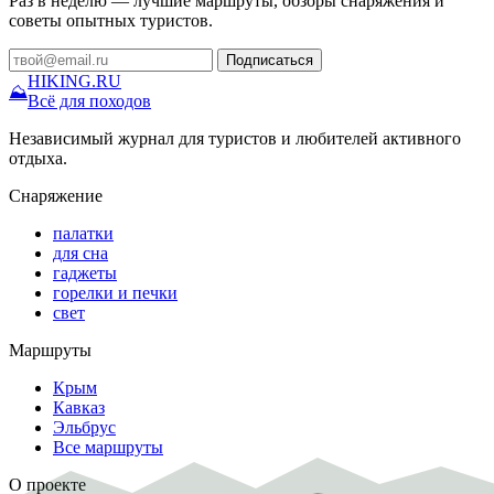
Раз в неделю — лучшие маршруты, обзоры снаряжения и
советы опытных туристов.
Подписаться
HIKING
.RU
⛰
Всё для походов
Независимый журнал для туристов и любителей активного
отдыха.
Снаряжение
палатки
для сна
гаджеты
горелки и печки
свет
Маршруты
Крым
Кавказ
Эльбрус
Все маршруты
О проекте