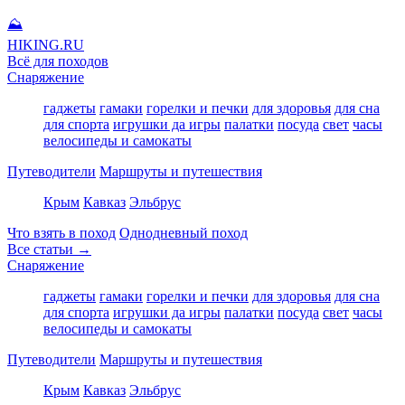
⛰
HIKING
.RU
Всё для походов
Снаряжение
гаджеты
гамаки
горелки и печки
для здоровья
для сна
для спорта
игрушки да игры
палатки
посуда
свет
часы
велосипеды и самокаты
Путеводители
Маршруты и путешествия
Крым
Кавказ
Эльбрус
Что взять в поход
Однодневный поход
Все статьи →
Снаряжение
гаджеты
гамаки
горелки и печки
для здоровья
для сна
для спорта
игрушки да игры
палатки
посуда
свет
часы
велосипеды и самокаты
Путеводители
Маршруты и путешествия
Крым
Кавказ
Эльбрус