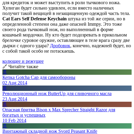
для кредиток и может выступить в роли тычкового ножа.
Хулиган будет сильно удивлен, если вместо наличных
получит такой вещицей в незащищенную одеждой часть тела.
Cat Ears Self Defense Keychain
штука из той же серии, но в
определенной степени она даже опасней Immpy. Это тоже
своего рода тычковый нож, но выполненный в форме
кошачьей мордочки. Ну кто будет подозревать в прикольном
брелочке суровое оружие, оставляющее в теле врага сразу две
дырки с одного удара?
Дробовик
, конечно, надежней будет, но
с собой такой особо не потаскаешь.
колющее и режущее
🔗 Читайте также
📄
Кепка Gotcha Cap для самообороны
02 Aug 2014
📄
Революционный нож ButterUp для сливочного масла
23 Aug 2014
📄
Опасная бритва Bison x Max Sprecher Straight Razor для
богатых и успешных
10 Feb 2014
📄
Винтажный складной нож Svord Peasant Knife