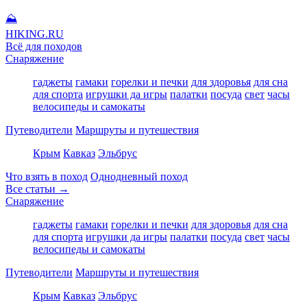
⛰
HIKING
.RU
Всё для походов
Снаряжение
гаджеты
гамаки
горелки и печки
для здоровья
для сна
для спорта
игрушки да игры
палатки
посуда
свет
часы
велосипеды и самокаты
Путеводители
Маршруты и путешествия
Крым
Кавказ
Эльбрус
Что взять в поход
Однодневный поход
Все статьи →
Снаряжение
гаджеты
гамаки
горелки и печки
для здоровья
для сна
для спорта
игрушки да игры
палатки
посуда
свет
часы
велосипеды и самокаты
Путеводители
Маршруты и путешествия
Крым
Кавказ
Эльбрус