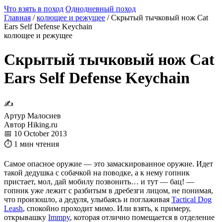
Что взять в поход
Однодневный поход
Главная
/
колющее и режущее
/
Скрытый тычковый нож Cat
Ears Self Defense Keychain
колющее и режущее
Скрытый тычковый нож Cat
Ears Self Defense Keychain
✍
Артур Малосиев
Автор Hiking.ru
📅 10 October 2013
⏱ 1 мин чтения
Самое опасное оружие — это замаскированное оружие. Идет
такой дедушка с собачкой на поводке, а к нему гопник
пристает, мол, дай мобилу позвонить… и тут — бац! —
гопник уже лежит с разбитым в дребезги лицом, не понимая,
что произошло, а дедуля, улыбаясь и поглаживая
Tactical Dog
Leash
, спокойно проходит мимо. Или взять, к примеру,
открывашку
Immpy
, которая отлично помещается в отделение