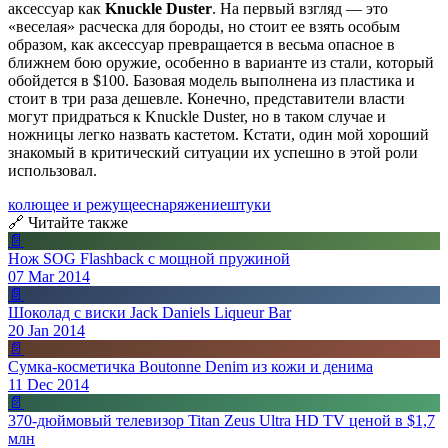
аксессуар как
Knuckle Duster
. На первый взгляд — это
«веселая» расческа для бороды, но стоит ее взять особым
образом, как аксессуар превращается в весьма опасное в
ближнем бою оружие, особенно в варианте из стали, который
обойдется в $100. Базовая модель выполнена из пластика и
стоит в три раза дешевле. Конечно, представители власти
могут придраться к Knuckle Duster, но в таком случае и
ножницы легко назвать кастетом. Кстати, один мой хороший
знакомый в критический ситуации их успешно в этой роли
использовал.
колющее и режущее
снаряжение
штуки
🔗 Читайте также
📄
Нож SOG Flashback с мощной пружиной
07 Mar 2014
📄
Шоколад с виски Jack Daniels Liqueur Bar
20 Jan 2014
📄
Сумка-косметичка Boutonne Denim из кожи и денима
11 Dec 2014
📄
370-дюймовый телевизор Titan Zeus Ultra HD TV ценой в $1,7
млн