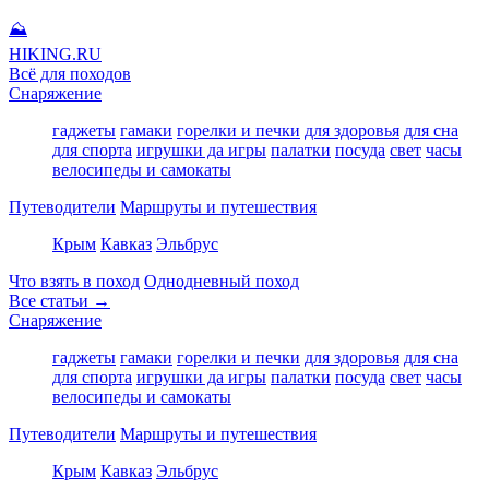
⛰
HIKING
.RU
Всё для походов
Снаряжение
гаджеты
гамаки
горелки и печки
для здоровья
для сна
для спорта
игрушки да игры
палатки
посуда
свет
часы
велосипеды и самокаты
Путеводители
Маршруты и путешествия
Крым
Кавказ
Эльбрус
Что взять в поход
Однодневный поход
Все статьи →
Снаряжение
гаджеты
гамаки
горелки и печки
для здоровья
для сна
для спорта
игрушки да игры
палатки
посуда
свет
часы
велосипеды и самокаты
Путеводители
Маршруты и путешествия
Крым
Кавказ
Эльбрус