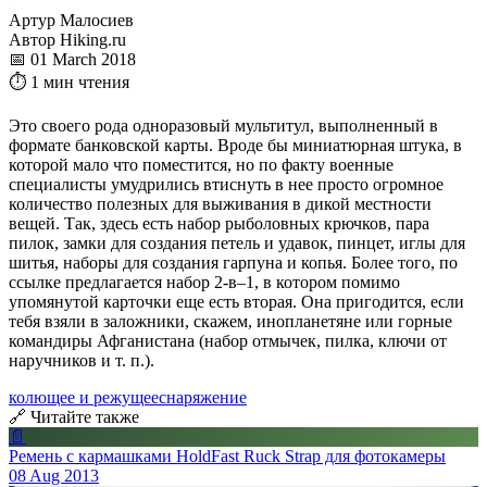
Артур Малосиев
Автор Hiking.ru
📅 01 March 2018
⏱ 1 мин чтения
Это своего рода одноразовый мультитул, выполненный в
формате банковской карты. Вроде бы миниатюрная штука, в
которой мало что поместится, но по факту военные
специалисты умудрились втиснуть в нее просто огромное
количество полезных для выживания в дикой местности
вещей. Так, здесь есть набор рыболовных крючков, пара
пилок, замки для создания петель и удавок, пинцет, иглы для
шитья, наборы для создания гарпуна и копья. Более того, по
ссылке предлагается набор 2-в–1, в котором помимо
упомянутой карточки еще есть вторая. Она пригодится, если
тебя взяли в заложники, скажем, инопланетяне или горные
командиры Афганистана (набор отмычек, пилка, ключи от
наручников и т. п.).
колющее и режущее
снаряжение
🔗 Читайте также
📄
Ремень с кармашками HoldFast Ruck Strap для фотокамеры
08 Aug 2013