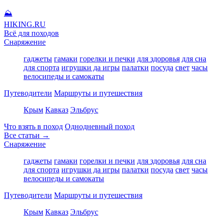
⛰
HIKING
.RU
Всё для походов
Снаряжение
гаджеты
гамаки
горелки и печки
для здоровья
для сна
для спорта
игрушки да игры
палатки
посуда
свет
часы
велосипеды и самокаты
Путеводители
Маршруты и путешествия
Крым
Кавказ
Эльбрус
Что взять в поход
Однодневный поход
Все статьи →
Снаряжение
гаджеты
гамаки
горелки и печки
для здоровья
для сна
для спорта
игрушки да игры
палатки
посуда
свет
часы
велосипеды и самокаты
Путеводители
Маршруты и путешествия
Крым
Кавказ
Эльбрус