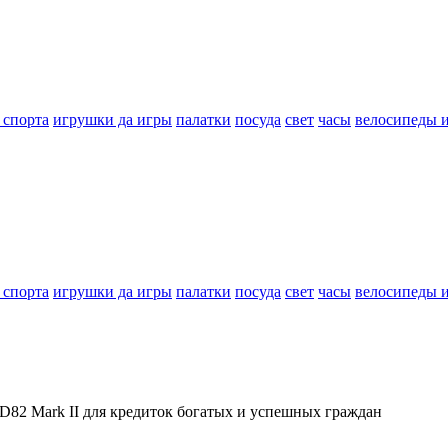
 спорта
игрушки да игры
палатки
посуда
свет
часы
велосипеды 
 спорта
игрушки да игры
палатки
посуда
свет
часы
велосипеды 
D82 Mark II для кредиток богатых и успешных граждан