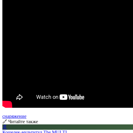
снаряжение
🔗 Читайте также
📄
Кошелек-мультитул The MULTI