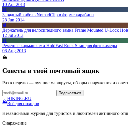
10 Apr 2013
📄
Зарядный кабель NomadClip в форме карабина
28 Jun 2014
📄
Держатель для велосипедного замка Frame Mounted U-Lock Hols
12 Jul 2013
📄
Ремень с кармашками HoldFast Ruck Strap для фотокамеры
08 Aug 2013
🏔
Советы в твой почтовый ящик
Раз в неделю — лучшие маршруты, обзоры снаряжения и совет
Подписаться
HIKING
.RU
⛰
Всё для походов
Независимый журнал для туристов и любителей активного отд
Снаряжение