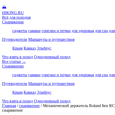
⛰
HIKING
.RU
Всё для походов
Снаряжение
гаджеты
гамаки
горелки и печки
для здоровья
для сна
для
Путеводители
Маршруты и путешествия
Крым
Кавказ
Эльбрус
Что взять в поход
Однодневный поход
Все статьи →
Снаряжение
гаджеты
гамаки
горелки и печки
для здоровья
для сна
для
Путеводители
Маршруты и путешествия
Крым
Кавказ
Эльбрус
Что взять в поход
Однодневный поход
Главная
/
снаряжение
/
Механический держатель Roland Iten RC
снаряжение