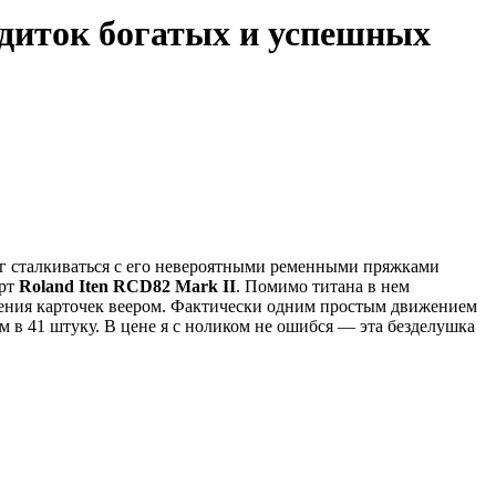
едиток богатых и успешных
ог сталкиваться с его невероятными ременными пряжками
арт
Roland Iten RCD82 Mark II
. Помимо титана в нем
щения карточек веером. Фактически одним простым движением
 в 41 штуку. В цене я с ноликом не ошибся — эта безделушка