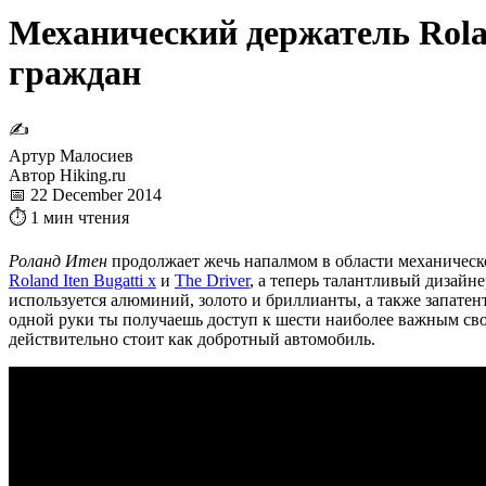
Механический держатель Rola
граждан
✍
Артур Малосиев
Автор Hiking.ru
📅 22 December 2014
⏱ 1 мин чтения
Роланд Итен
продолжает жечь напалмом в области механическо
Roland Iten Bugatti x
и
The Driver
, а теперь талантливый дизайн
используется алюминий, золото и бриллианты, а также запате
одной руки ты получаешь доступ к шести наиболее важным сво
действительно стоит как добротный автомобиль.