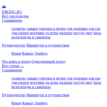
⛰
HIKING
.RU
Всё для походов
Снаряжение
гаджеты
гамаки
горелки и печки
для здоровья
для сна
для спорта
игрушки да игры
палатки
посуда
свет
часы
велосипеды и самокаты
Путеводители
Маршруты и путешествия
Крым
Кавказ
Эльбрус
Что взять в поход
Однодневный поход
Все статьи →
Снаряжение
гаджеты
гамаки
горелки и печки
для здоровья
для сна
для спорта
игрушки да игры
палатки
посуда
свет
часы
велосипеды и самокаты
Путеводители
Маршруты и путешествия
Крым
Кавказ
Эльбрус