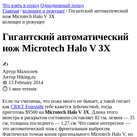
Что взять в поход
Однодневный поход
Главная
/
колющее и режущее
/
Гигантский автоматический
нож Microtech Halo V 3X
колющее и режущее
Гигантский автоматический
нож Microtech Halo V 3X
✍
Артур Малосиев
Автор Hiking.ru
📅 13 February 2014
⏱ 1 мин чтения
Если ты считаешь, что ножа много не бывает, а такой гигант
как
CRKT Foresight
тебе кажется зубочисткой, тогда
приготовь $9500 на
Microtech Halo V 3X
. Длина этого
монстра в раскрытом состоянии составляет 82 см, лезвия — 35
см, толщина последнего — 1,27 см. Что самое интересное —
это автоматический нож с фронтальным выбросом.
Фактически точная копия оригинального Microtech Halo V, но