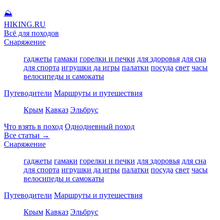
⛰
HIKING
.RU
Всё для походов
Снаряжение
гаджеты
гамаки
горелки и печки
для здоровья
для сна
для спорта
игрушки да игры
палатки
посуда
свет
часы
велосипеды и самокаты
Путеводители
Маршруты и путешествия
Крым
Кавказ
Эльбрус
Что взять в поход
Однодневный поход
Все статьи →
Снаряжение
гаджеты
гамаки
горелки и печки
для здоровья
для сна
для спорта
игрушки да игры
палатки
посуда
свет
часы
велосипеды и самокаты
Путеводители
Маршруты и путешествия
Крым
Кавказ
Эльбрус