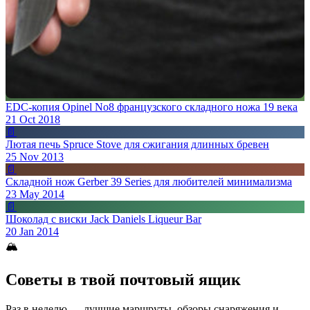
EDC-копия Opinel No8 французского складного ножа 19 века
21 Oct 2018
📄
Лютая печь Spruce Stove для сжигания длинных бревен
25 Nov 2013
📄
Складной нож Gerber 39 Series для любителей минимализма
23 May 2014
📄
Шоколад с виски Jack Daniels Liqueur Bar
20 Jan 2014
🏔
Советы в твой почтовый ящик
Раз в неделю — лучшие маршруты, обзоры снаряжения и