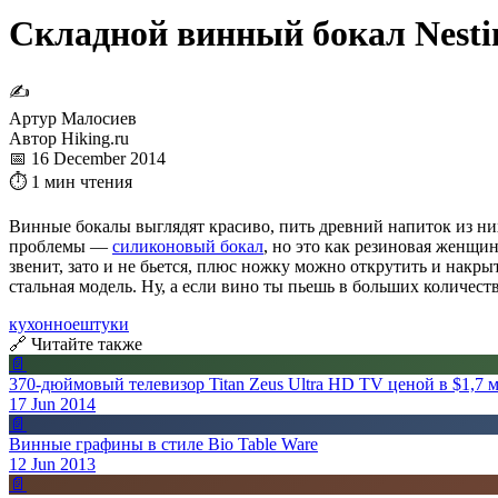
Складной винный бокал Nesti
✍
Артур Малосиев
Автор Hiking.ru
📅 16 December 2014
⏱ 1 мин чтения
Винные бокалы выглядят красиво, пить древний напиток из них
проблемы —
силиконовый бокал
, но это как резиновая женщи
звенит, зато и не бьется, плюс ножку можно открутить и накры
стальная модель. Ну, а если вино ты пьешь в больших количеств
кухонное
штуки
🔗 Читайте также
📄
370-дюймовый телевизор Titan Zeus Ultra HD TV ценой в $1,7 
17 Jun 2014
📄
Винные графины в стиле Bio Table Ware
12 Jun 2013
📄