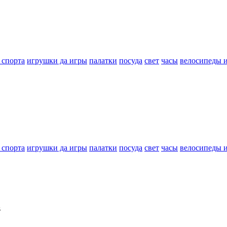
 спорта
игрушки да игры
палатки
посуда
свет
часы
велосипеды 
 спорта
игрушки да игры
палатки
посуда
свет
часы
велосипеды 
s