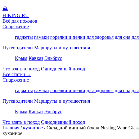
⛰
HIKING
.RU
Всё для походов
Снаряжение
гаджеты
гамаки
горелки и печки
для здоровья
для сна
для
Путеводители
Маршруты и путешествия
Крым
Кавказ
Эльбрус
Что взять в поход
Однодневный поход
Все статьи →
Снаряжение
гаджеты
гамаки
горелки и печки
для здоровья
для сна
для
Путеводители
Маршруты и путешествия
Крым
Кавказ
Эльбрус
Что взять в поход
Однодневный поход
Главная
/
кухонное
/
Складной винный бокал Nesting Wine Glas
кухонное