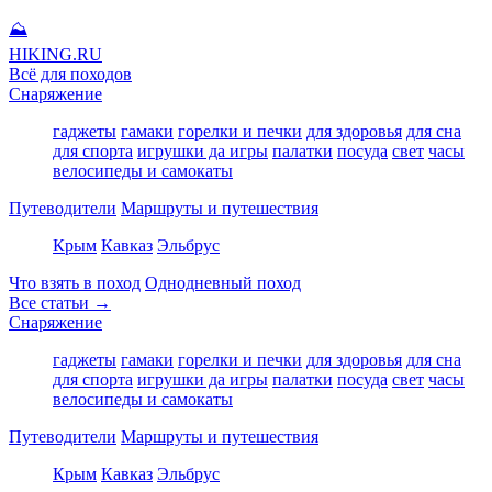
⛰
HIKING
.RU
Всё для походов
Снаряжение
гаджеты
гамаки
горелки и печки
для здоровья
для сна
для спорта
игрушки да игры
палатки
посуда
свет
часы
велосипеды и самокаты
Путеводители
Маршруты и путешествия
Крым
Кавказ
Эльбрус
Что взять в поход
Однодневный поход
Все статьи →
Снаряжение
гаджеты
гамаки
горелки и печки
для здоровья
для сна
для спорта
игрушки да игры
палатки
посуда
свет
часы
велосипеды и самокаты
Путеводители
Маршруты и путешествия
Крым
Кавказ
Эльбрус