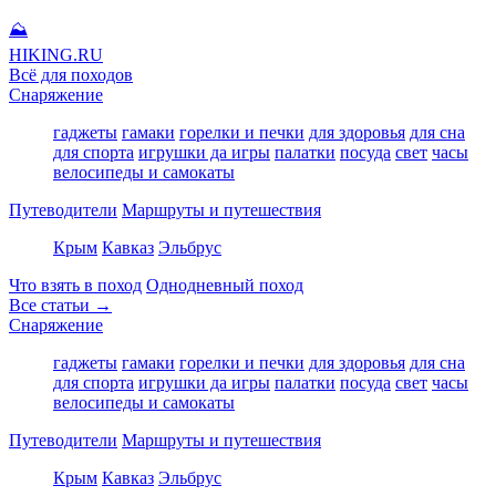
⛰
HIKING
.RU
Всё для походов
Снаряжение
гаджеты
гамаки
горелки и печки
для здоровья
для сна
для спорта
игрушки да игры
палатки
посуда
свет
часы
велосипеды и самокаты
Путеводители
Маршруты и путешествия
Крым
Кавказ
Эльбрус
Что взять в поход
Однодневный поход
Все статьи →
Снаряжение
гаджеты
гамаки
горелки и печки
для здоровья
для сна
для спорта
игрушки да игры
палатки
посуда
свет
часы
велосипеды и самокаты
Путеводители
Маршруты и путешествия
Крым
Кавказ
Эльбрус