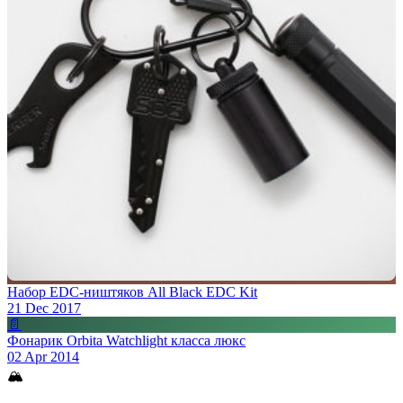
Набор EDC-ништяков All Black EDC Kit
21 Dec 2017
📄
Фонарик Orbita Watchlight класса люкс
02 Apr 2014
🏔