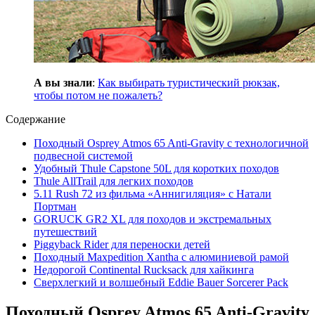
А вы знали
:
Как выбирать туристический рюкзак,
чтобы потом не пожалеть?
Содержание
Походный Osprey Atmos 65 Anti-Gravity с технологичной
подвесной системой
Удобный Thule Capstone 50L для коротких походов
Thule AllTrail для легких походов
5.11 Rush 72 из фильма «Аннигиляция» с Натали
Портман
GORUCK GR2 XL для походов и экстремальных
путешествий
Piggyback Rider для переноски детей
Походный Maxpedition Xantha с алюминиевой рамой
Недорогой Continental Rucksack для хайкинга
Сверхлегкий и волшебный Eddie Bauer Sorcerer Pack
Походный Osprey Atmos 65 Anti-Gravity