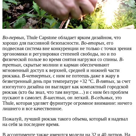
Во-первых
, Thule Capstone обладает ярким дизайном, что
хорошо для пассивной безопасности.
Во-вторых
, его
подвесная система вне конкуренции не только с точки зрения
эргономики и регулировки степеней свободы, но и по
физической пользе во время снятия нагрузки со спины.
В-
третьих
, скрытые молнии и карман обеспечивают
мгновенный доступ к верхней, средней и нижней части
рюкзака.
В-четвертых
, с ним не потеешь даже в жару в
безветренный день при температуре +32 °C.
В-пятых
, за счет
изогнутого дизайна он выглядит как компактный городской
рюкзак (кто бы знал, что там внутри…) и с ним без проблем
пускают в самолет.
В-шестых
, он легкий.
В-седьмых
, это
Thule, которая уделяет фурнитуре огромное внимание: ничего
лишнего и все качественное.
Пожалуй, лучший рюкзак такого объема, который я надевал
на себя за последнее время.
В ассортименте также имеются модели на 32 и 40 литров. На