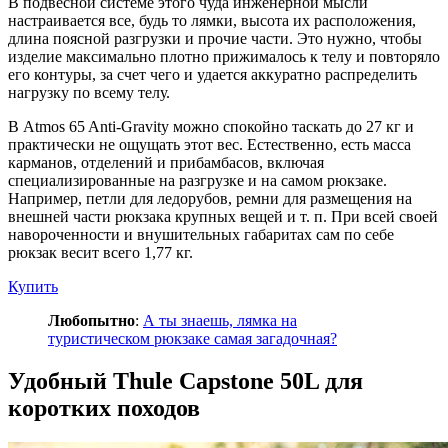
В подвесной системе этого чуда инженерной мысли
настраивается все, будь то лямки, высота их расположения,
длина поясной разгрузки и прочие части. Это нужно, чтобы
изделие максимально плотно прижималось к телу и повторяло
его контуры, за счет чего и удается аккуратно распределить
нагрузку по всему телу.
В Atmos 65 Anti-Gravity можно спокойно таскать до 27 кг и
практически не ощущать этот вес. Естественно, есть масса
карманов, отделений и прибамбасов, включая
специализированные на разгрузке и на самом рюкзаке.
Например, петли для ледорубов, ремни для размещения на
внешней части рюкзака крупных вещей и т. п. При всей своей
навороченности и внушительных габаритах сам по себе
рюкзак весит всего 1,77 кг.
Купить
Любопытно
:
А ты знаешь, лямка на
туристическом рюкзаке самая загадочная?
Удобный Thule Capstone 50L для
коротких походов