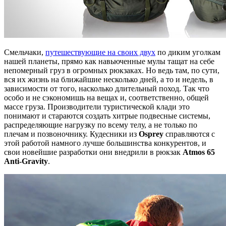
Смельчаки,
путешествующие на своих двух
по диким уголкам
нашей планеты, прямо как навьюченные мулы тащат на себе
непомерный груз в огромных рюкзаках. Но ведь там, по сути,
вся их жизнь на ближайшие несколько дней, а то и недель, в
зависимости от того, насколько длительный поход. Так что
особо и не сэкономишь на вещах и, соответственно, общей
массе груза. Производители туристической клади это
понимают и стараются создать хитрые подвесные системы,
распределяющие нагрузку по всему телу, а не только по
плечам и позвоночнику. Кудесники из
Osprey
справляются с
этой работой намного лучше большинства конкурентов, и
свои новейшие разработки они внедрили в рюкзак
Atmos 65
Anti-Gravity
.