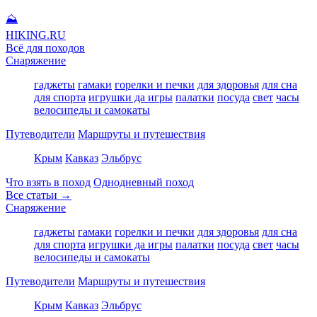
⛰
HIKING
.RU
Всё для походов
Снаряжение
гаджеты
гамаки
горелки и печки
для здоровья
для сна
для спорта
игрушки да игры
палатки
посуда
свет
часы
велосипеды и самокаты
Путеводители
Маршруты и путешествия
Крым
Кавказ
Эльбрус
Что взять в поход
Однодневный поход
Все статьи →
Снаряжение
гаджеты
гамаки
горелки и печки
для здоровья
для сна
для спорта
игрушки да игры
палатки
посуда
свет
часы
велосипеды и самокаты
Путеводители
Маршруты и путешествия
Крым
Кавказ
Эльбрус