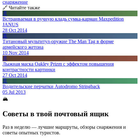
снаряжение
🔗 Читайте также
📄
Встраиваемая в ручную кладь сумка-карман Maxpedition
JANUS
28 Oct 2014
📄
Титановый мультитул-оружие The Man Tag в форме
армейского жетона
10 Nov 2014
📄
Лыжная маска Oakley Prizm с эффектом повышения
контрастности картинки
27 Oct 2014
📄
Водительские перчатки Autodromo Stringback
05 Jul 2013
🏔
Советы в твой почтовый ящик
Раз в неделю — лучшие маршруты, обзоры снаряжения и
советы опытных туристов.