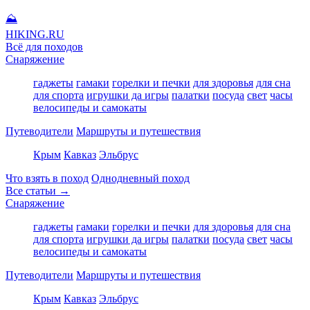
⛰
HIKING
.RU
Всё для походов
Снаряжение
гаджеты
гамаки
горелки и печки
для здоровья
для сна
для спорта
игрушки да игры
палатки
посуда
свет
часы
велосипеды и самокаты
Путеводители
Маршруты и путешествия
Крым
Кавказ
Эльбрус
Что взять в поход
Однодневный поход
Все статьи →
Снаряжение
гаджеты
гамаки
горелки и печки
для здоровья
для сна
для спорта
игрушки да игры
палатки
посуда
свет
часы
велосипеды и самокаты
Путеводители
Маршруты и путешествия
Крым
Кавказ
Эльбрус