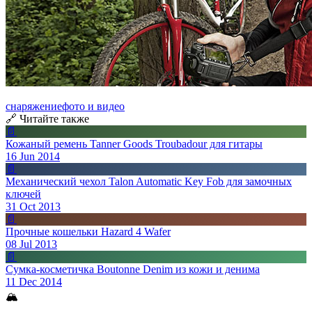
снаряжение
фото и видео
🔗 Читайте также
📄
Кожаный ремень Tanner Goods Troubadour для гитары
16 Jun 2014
📄
Механический чехол Talon Automatic Key Fob для замочных
ключей
31 Oct 2013
📄
Прочные кошельки Hazard 4 Wafer
08 Jul 2013
📄
Сумка-косметичка Boutonne Denim из кожи и денима
11 Dec 2014
🏔