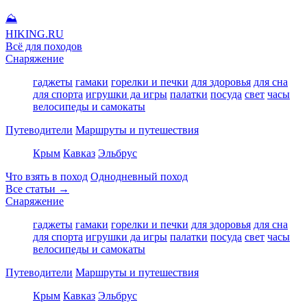
⛰
HIKING
.RU
Всё для походов
Снаряжение
гаджеты
гамаки
горелки и печки
для здоровья
для сна
для спорта
игрушки да игры
палатки
посуда
свет
часы
велосипеды и самокаты
Путеводители
Маршруты и путешествия
Крым
Кавказ
Эльбрус
Что взять в поход
Однодневный поход
Все статьи →
Снаряжение
гаджеты
гамаки
горелки и печки
для здоровья
для сна
для спорта
игрушки да игры
палатки
посуда
свет
часы
велосипеды и самокаты
Путеводители
Маршруты и путешествия
Крым
Кавказ
Эльбрус