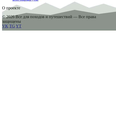
О проекте
© 2026 Все для походов и путешествий — Все права
защищены
VK
TG
YT