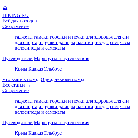
⛰
HIKING
.RU
Всё для походов
Снаряжение
гаджеты
гамаки
горелки и печки
для здоровья
для сна
для спорта
игрушки да игры
палатки
посуда
свет
часы
велосипеды и самокаты
Путеводители
Маршруты и путешествия
Крым
Кавказ
Эльбрус
Что взять в поход
Однодневный поход
Все статьи →
Снаряжение
гаджеты
гамаки
горелки и печки
для здоровья
для сна
для спорта
игрушки да игры
палатки
посуда
свет
часы
велосипеды и самокаты
Путеводители
Маршруты и путешествия
Крым
Кавказ
Эльбрус