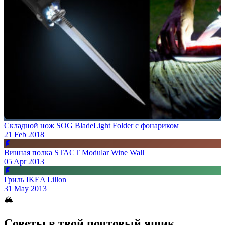
Складной нож SOG BladeLight Folder с фонариком
21 Feb 2018
📄
Винная полка STACT Modular Wine Wall
05 Apr 2013
📄
Гриль IKEA Lillon
31 May 2013
🏔
Советы в твой почтовый ящик