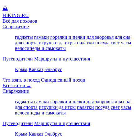
⛰
HIKING
.RU
Всё для походов
Снаряжение
гаджеты
гамаки
горелки и печки
для здоровья
для сна
для спорта
игрушки да игры
палатки
посуда
свет
часы
велосипеды и самокаты
Путеводители
Маршруты и путешествия
Крым
Кавказ
Эльбрус
Что взять в поход
Однодневный поход
Все статьи →
Снаряжение
гаджеты
гамаки
горелки и печки
для здоровья
для сна
для спорта
игрушки да игры
палатки
посуда
свет
часы
велосипеды и самокаты
Путеводители
Маршруты и путешествия
Крым
Кавказ
Эльбрус