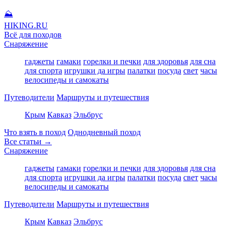
⛰
HIKING
.RU
Всё для походов
Снаряжение
гаджеты
гамаки
горелки и печки
для здоровья
для сна
для спорта
игрушки да игры
палатки
посуда
свет
часы
велосипеды и самокаты
Путеводители
Маршруты и путешествия
Крым
Кавказ
Эльбрус
Что взять в поход
Однодневный поход
Все статьи →
Снаряжение
гаджеты
гамаки
горелки и печки
для здоровья
для сна
для спорта
игрушки да игры
палатки
посуда
свет
часы
велосипеды и самокаты
Путеводители
Маршруты и путешествия
Крым
Кавказ
Эльбрус